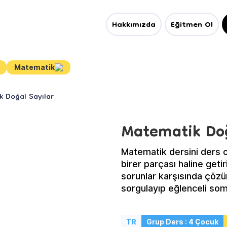
Hakkımızda
Eğitmen Ol
Matematik
 Doğal Sayılar
Matematik Doğ
Matematik dersini ders o
birer parçası haline get
sorunlar karşısında çöz
sorgulayıp eğlenceli som
beraber bu yolculukta bi
TR
Grup Ders : 4 Çocuk