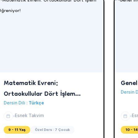
Matematik Evreni:
Genel 
Ortaokullular Dört İşlem
Dersin D
Öğreniyor!
Dersin Dili :
Türkçe
Esnek Takvim
Es
9 - 11 Yaş
Özel Ders : 7 Çocuk
10 - 14