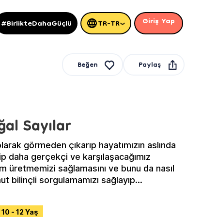
Giriş Yap
#BirlikteDahaGüçlü
TR-TR
Paylaş
Beğen
al Sayılar
larak görmeden çıkarıp hayatımızın aslında
irip daha gerçekçi ve karşılaşacağımız
üm üretmemizi sağlamasını ve bunu da nasıl
ut bilinçli sorgulamamızı sağlayıp
rlikte öğrenmeye yolculuğuna çıkacağız.
10 - 12 Yaş