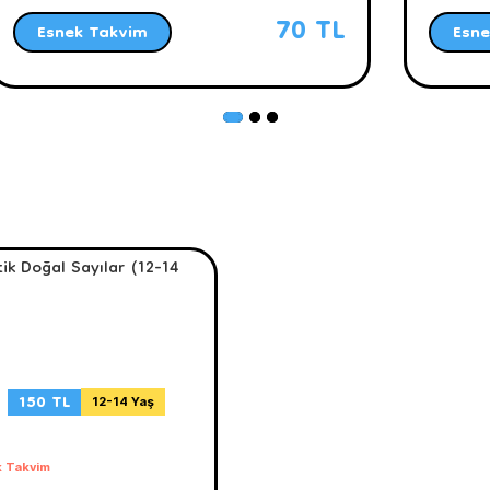
70 TL
Esnek Takvim
Esne
150 TL
12-14 Yaş
 Takvim