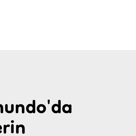
undo'da
rin