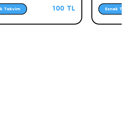
100 TL
k Takvim
Esnek Takvim