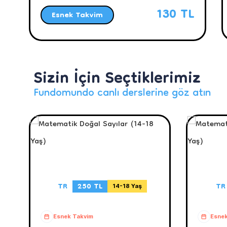
130 TL
Esnek Takvim
Sizin İçin Seçtiklerimiz
Fundomundo canlı derslerine göz atın
TR
250 TL
TR
14-18 Yaş
Esnek Takvim
Esnek