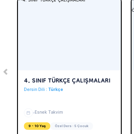
4. SINIF TÜRKÇE ÇALIŞMALARI
Dersin Dili :
Türkçe
Esnek Takvim
9 - 10 Yaş
Özel Ders : 5 Çocuk