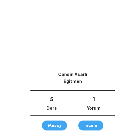
Cansın Asarlı
Eğitmen
5
1
Ders
Yorum
Mesaj
İncele