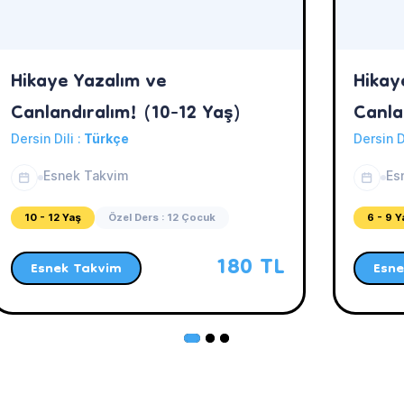
Hikaye Yazalım ve
Hikay
Canlandıralım! (10-12 Yaş)
Canla
Dersin Dili :
Türkçe
Dersin D
Esnek Takvim
Es
10 - 12 Yaş
Özel Ders : 12 Çocuk
6 - 9 Y
180 TL
Esnek Takvim
Esne