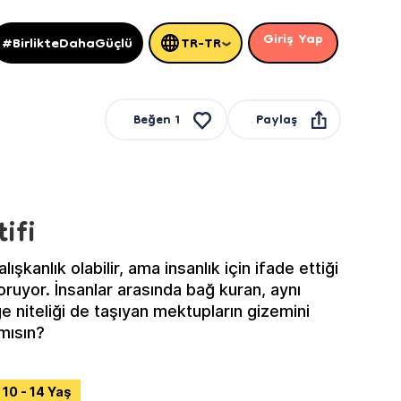
Giriş Yap
#BirlikteDahaGüçlü
TR-TR
Paylaş
Beğen
1
ifi
şkanlık olabilir, ama insanlık için ifade ettiği
koruyor. İnsanlar arasında bağ kuran, aynı
e niteliği de taşıyan mektupların gizemini
mısın?
10 - 14 Yaş