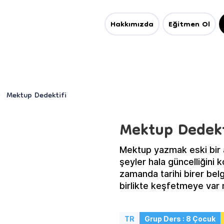
Hakkımızda
Eğitmen Ol
Mektup Dedektifi
Mektup Dedekt
Mektup yazmak eski bir alı
şeyler hala güncelliğini 
zamanda tarihi birer belg
birlikte keşfetmeye var 
TR
Grup Ders : 8 Çocuk