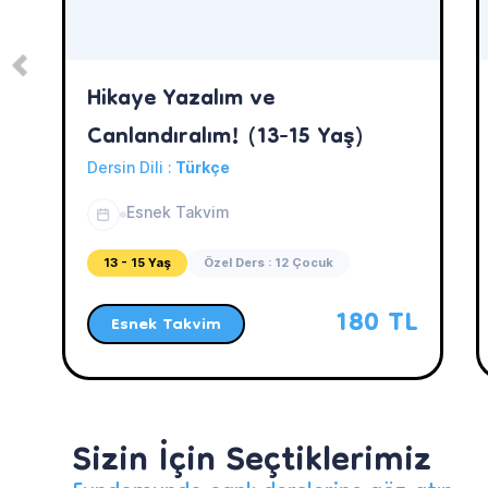
Hikaye Yazalım ve
Canlandıralım! (13-15 Yaş)
Dersin Dili :
Türkçe
Esnek Takvim
13 - 15 Yaş
Özel Ders : 12 Çocuk
180 TL
Esnek Takvim
Sizin İçin Seçtiklerimiz