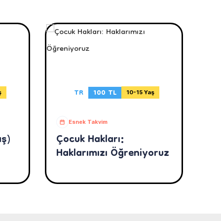
TR
100 TL
ş
10-15 Yaş
Esnek Takvim
aş)
Çocuk Hakları:
Haklarımızı Öğreniyoruz