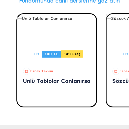
Fundomundo canlı derslerine göz atın
TR
100 TL
TR
10-15 Yaş
Esnek Takvim
Esnek
Ünlü Tablolar Canlanırsa
Sözcü