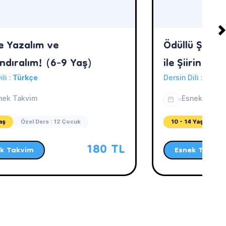
e Yazalım ve
Ödüllü Şair 
ndıralım! (6-9 Yaş)
ile Şiirin İnce
ili :
Türkçe
Dersin Dili :
Türkç
nek Takvim
Esnek Takvi
aş
Özel Ders : 12 Çocuk
10 - 14 Yaş
Öz
180 TL
k Takvim
Esnek Takvim