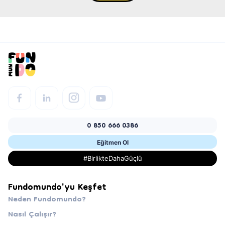
0 850 666 0386
Eğitmen Ol
#BirlikteDahaGüçlü
Fundomundo'yu Keşfet
Neden Fundomundo?
Nasıl Çalışır?