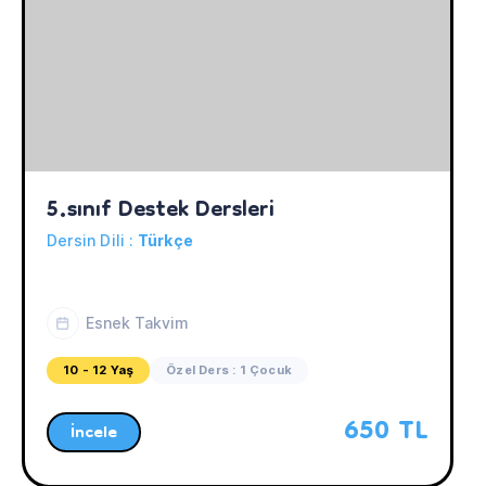
5.sınıf Destek Dersleri
Dersin Dili :
Türkçe
Esnek Takvim
10 - 12 Yaş
Özel Ders : 1 Çocuk
650 TL
İncele