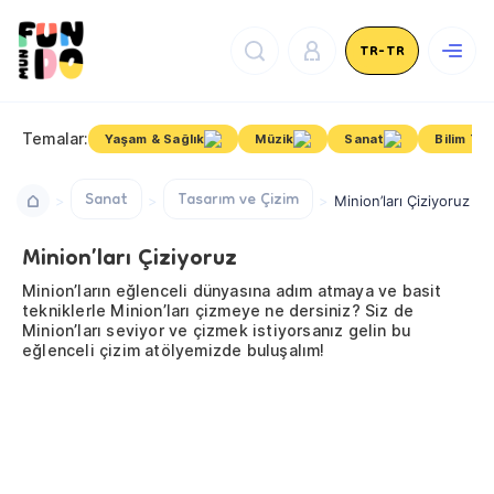
TR-TR
Temalar:
Yaşam & Sağlık
Müzik
Sanat
Bilim Tek
Sanat
Tasarım ve Çizim
Minion’ları Çiziyoruz
Minion’ları Çiziyoruz
Minion’ların eğlenceli dünyasına adım atmaya ve basit
tekniklerle Minion’ları çizmeye ne dersiniz? Siz de
Minion’ları seviyor ve çizmek istiyorsanız gelin bu
eğlenceli çizim atölyemizde buluşalım!