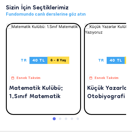
Sizin İçin Seçtiklerimiz
Fundomundo canlı derslerine göz atın
TR
40 TL
TR
40 TL
6 - 8 Yaş
7 
Esnek Takvim
Esnek Takvim
Matematik Kulübü:
Küçük Yazarlar
1.Sınıf Matematik
Otobiyografi Y