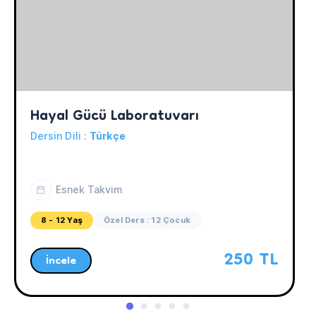
Hayal Gücü Laboratuvarı
Dersin Dili :
Türkçe
Esnek Takvim
8 - 12 Yaş
Özel Ders : 12 Çocuk
250 TL
İncele