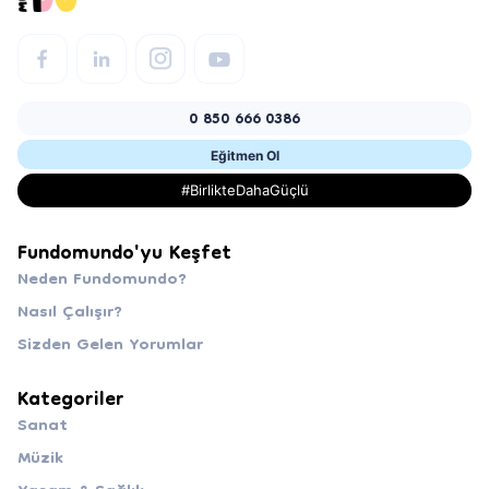
0 850 666 0386
Eğitmen Ol
#BirlikteDahaGüçlü
Fundomundo'yu Keşfet
Neden Fundomundo?
Nasıl Çalışır?
Sizden Gelen Yorumlar
Kategoriler
Sanat
Müzik