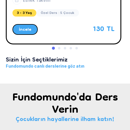
Esnek Takvim
3 - 3 Yaş
Özel Ders : 5 Çocuk
130 TL
İncele
Sizin İçin Seçtiklerimiz
Fundomundo canlı derslerine göz atın
Fundomundo'da Ders
Verin
Çocukların hayallerine ilham katın!