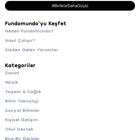
#BirlikteDahaGüçlü
Fundomundo'yu Keşfet
Neden Fundomundo?
Nasıl Çalışır?
Sizden Gelen Yorumlar
Kategoriler
Sanat
Müzik
Yaşam & Sağlık
Bilim Teknoloji
Sosyal Bilimler
Kişisel Gelişim
Okul Destek
Bire Bir Dersler