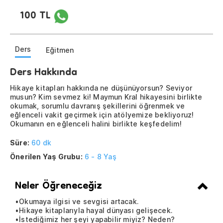
100 TL
Ders
Eğitmen
Ders Hakkında
Hikaye kitapları hakkında ne düşünüyorsun? Seviyor
musun? Kim sevmez ki! Maymun Kral hikayesini birlikte
okumak, sorumlu davranış şekillerini öğrenmek ve
eğlenceli vakit geçirmek için atölyemize bekliyoruz!
Okumanın en eğlenceli halini birlikte keşfedelim!
Süre:
60 dk
Önerilen Yaş Grubu:
6 - 8 Yaş
Neler Öğreneceğiz
•Okumaya ilgisi ve sevgisi artacak.
•Hikaye kitaplarıyla hayal dünyası gelişecek.
•İstediğimiz her şeyi yapabilir miyiz? Neden?