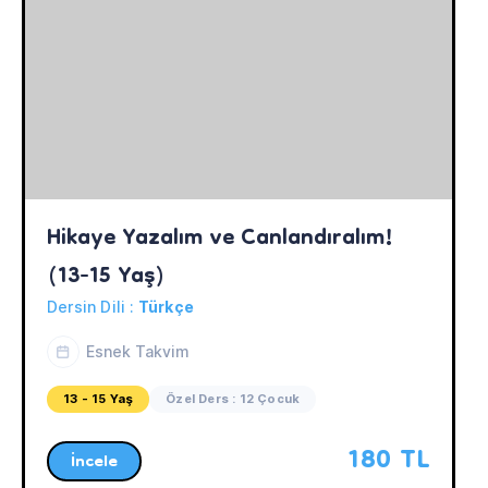
Hikaye Yazalım ve Canlandıralım! 
(13-15 Yaş)
Dersin Dili :
Türkçe
Esnek Takvim
13 - 15 Yaş
Özel Ders : 12 Çocuk
180 TL
İncele