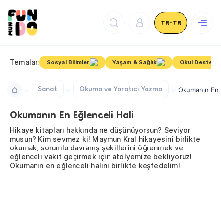
TR-TR
Temalar:
Sosyal Bilimler
Yaşam & Sağlık
Okul Destek
Sanat
Okuma ve Yaratıcı Yazma
Okumanın En E
Okumanın En Eğlenceli Hali
Hikaye kitapları hakkında ne düşünüyorsun? Seviyor
musun? Kim sevmez ki! Maymun Kral hikayesini birlikte
okumak, sorumlu davranış şekillerini öğrenmek ve
eğlenceli vakit geçirmek için atölyemize bekliyoruz!
Okumanın en eğlenceli halini birlikte keşfedelim!