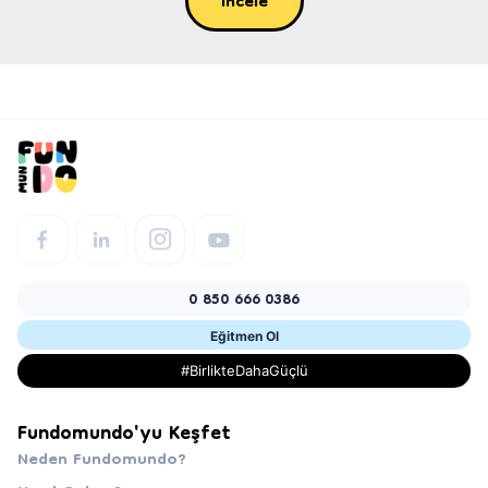
İncele
0 850 666 0386
Eğitmen Ol
#BirlikteDahaGüçlü
Fundomundo'yu Keşfet
Neden Fundomundo?