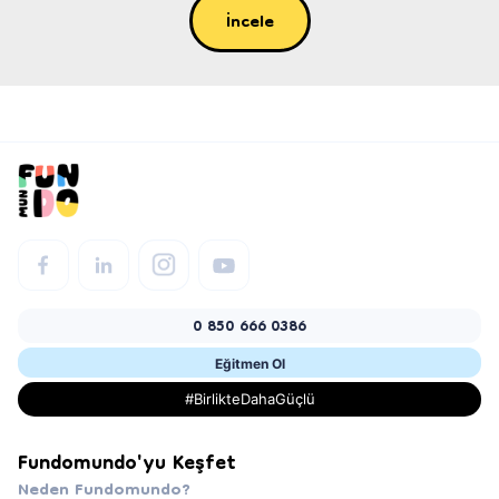
İncele
0 850 666 0386
Eğitmen Ol
#BirlikteDahaGüçlü
Fundomundo'yu Keşfet
Neden Fundomundo?