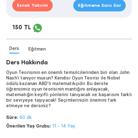
Esnek Takvim
Eğitmene Soru Sor
150 TL
Ders
Eğitmen
Ders Hakkında
Oyun Teorisinin en önemli temsilcilerinden biri olan John
Nash’i tanıyor musun? Kendisi Oyun Teorisi ile Nobel
ödülü kazanan ABD’li matematikçidir. Bu derste
öğrencimiz oyun teorisinin mantığını anlayacak,
matematiğin keyifli yönlerini tanıyacak ve başarısını farklı
bir seviyeye taşıyacak! Seçimlerinizin önemini fark
etmeye ne dersiniz?
Süre:
60 dk
Önerilen Yaş Grubu:
11 - 14 Yaş