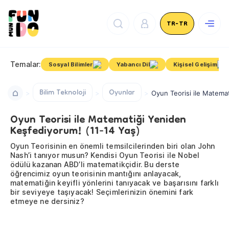
TR-TR
Temalar:
Sosyal Bilimler
Yabancı Dil
Kişisel Gelişim
Bilim Teknoloji
Oyunlar
Oyun Teorisi ile Matema
Oyun Teorisi ile Matematiği Yeniden
Keşfediyorum! (11-14 Yaş)
Oyun Teorisinin en önemli temsilcilerinden biri olan John
Nash’i tanıyor musun? Kendisi Oyun Teorisi ile Nobel
ödülü kazanan ABD’li matematikçidir. Bu derste
öğrencimiz oyun teorisinin mantığını anlayacak,
matematiğin keyifli yönlerini tanıyacak ve başarısını farklı
bir seviyeye taşıyacak! Seçimlerinizin önemini fark
etmeye ne dersiniz?