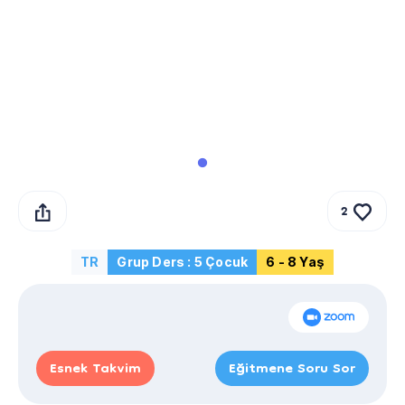
2
TR
Grup Ders : 5 Çocuk
6 - 8 Yaş
Esnek Takvim
Eğitmene Soru Sor