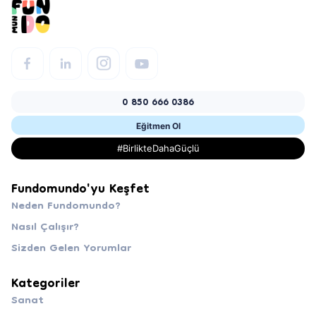
0 850 666 0386
Eğitmen Ol
#BirlikteDahaGüçlü
Fundomundo'yu Keşfet
Neden Fundomundo?
Nasıl Çalışır?
Sizden Gelen Yorumlar
Kategoriler
Sanat