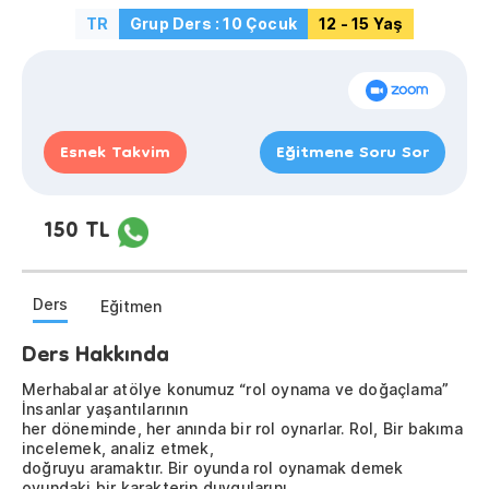
TR
Grup Ders : 10 Çocuk
12 - 15 Yaş
Esnek Takvim
Eğitmene Soru Sor
150 TL
Ders
Eğitmen
Ders Hakkında
Merhabalar atölye konumuz “rol oynama ve doğaçlama”
İnsanlar yaşantılarının
her döneminde, her anında bir rol oynarlar. Rol, Bir bakıma
incelemek, analiz etmek,
doğruyu aramaktır. Bir oyunda rol oynamak demek
oyundaki bir karakterin duygularını,