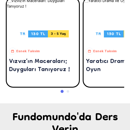
TR
130 TL
TR
150 TL
3 - 5 Yaş
6
Esnek Takvim
Esnek Takvim
Vızvız’ın Maceraları:
Yaratıcı Drama
Duyguları Tanıyoruz !
Oyun
Fundomundo'da Ders