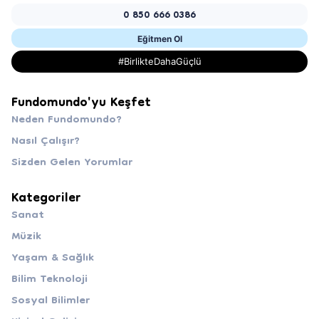
0 850 666 0386
Eğitmen Ol
#BirlikteDahaGüçlü
Fundomundo'yu Keşfet
Neden Fundomundo?
Nasıl Çalışır?
Sizden Gelen Yorumlar
Kategoriler
Sanat
Müzik
Yaşam & Sağlık
Bilim Teknoloji
Sosyal Bilimler