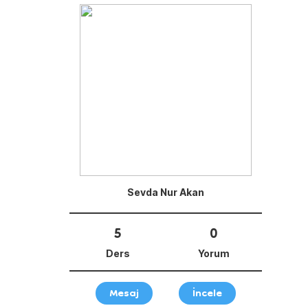
Sevda Nur Akan
5
0
Ders
Yorum
Mesaj
İncele