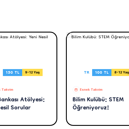
150 TL
TR
100 TL
9-12 Yaş
8-12 Yaş
 Takvim
Esnek Takvim
Bankası Atölyesi:
Bilim Kulübü: STEM
esil Sorular
Öğreniyoruz!