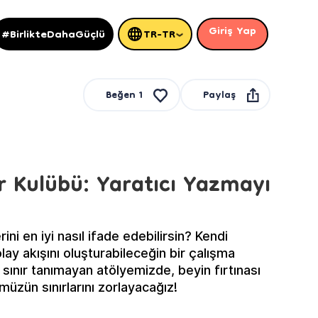
Giriş Yap
#BirlikteDahaGüçlü
TR-TR
Paylaş
Beğen
1
r Kulübü: Yaratıcı Yazmayı
ni en iyi nasıl ifade edebilirsin? Kendi
olay akışını oluşturabileceğin bir çalışma
sınır tanımayan atölyemizde, beyin fırtınası
üzün sınırlarını zorlayacağız!