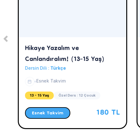
Hikaye Yazalım ve
Canlandıralım! (13-15 Yaş)
Dersin Dili :
Türkçe
Esnek Takvim
13 - 15 Yaş
Özel Ders : 12 Çocuk
180 TL
Esnek Takvim