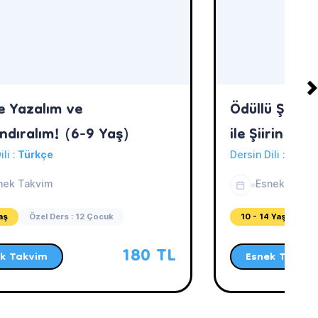
e Yazalım ve
Ödüllü Şair 
ndıralım! (6-9 Yaş)
ile Şiirin İnce
ili :
Türkçe
Dersin Dili :
Türkç
nek Takvim
Esnek Takvi
aş
Özel Ders : 12 Çocuk
10 - 14 Yaş
Öz
180 TL
k Takvim
Esnek Takvim