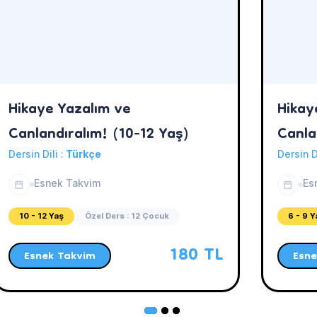
Hikaye Yazalım ve
Hikay
Canlandıralım! (10-12 Yaş)
Canla
Dersin Dili :
Türkçe
Dersin D
Esnek Takvim
Es
10 - 12 Yaş
Özel Ders : 12 Çocuk
6 - 9 Y
180 TL
Esnek Takvim
Esne