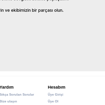
 ve ekibimizin bir parçası olun.
Yardım
Hesabım
Sıkça Sorulan Sorular
Üye Girişi
Bize ulaşın
Üye Ol