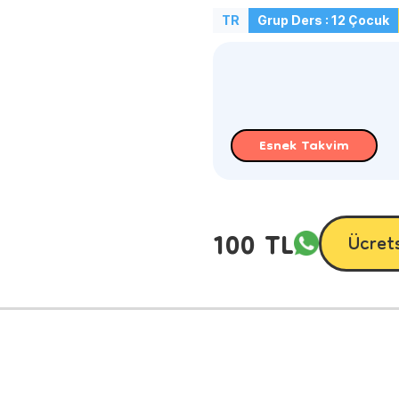
TR
Grup Ders : 12 Çocuk
Esnek Takvim
100 TL
Ücret