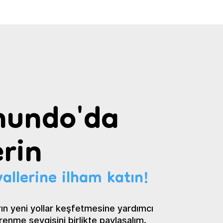
undo'da
rin
allerine ilham katın!
ın yeni yollar keşfetmesine yardımcı
renme sevgisini birlikte paylaşalım.