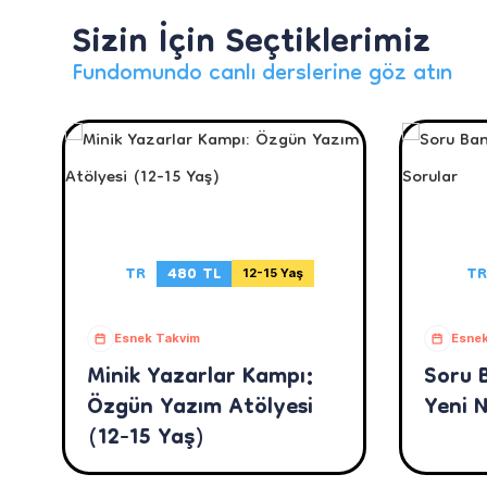
Sizin İçin Seçtiklerimiz
Fundomundo canlı derslerine göz atın
TR
480 TL
TR
12-15 Yaş
Esnek Takvim
Esnek
Minik Yazarlar Kampı:
Soru 
Özgün Yazım Atölyesi
Yeni N
(12-15 Yaş)