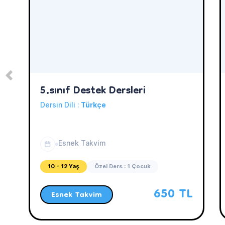
5.sınıf Destek Dersleri
Dersin Dili :
Türkçe
Esnek Takvim
10 - 12 Yaş
Özel Ders : 1 Çocuk
650 TL
Esnek Takvim