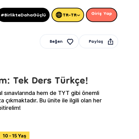
Giriş Yap
#BirlikteDahaGüçlü
TR-TR
Paylaş
Beğen
m: Tek Ders Türkçe!
 sınavlarında hem de TYT gibi önemli
 çıkmaktadır. Bu ünite ile ilgili olan her
itirelim!
10 - 15 Yaş