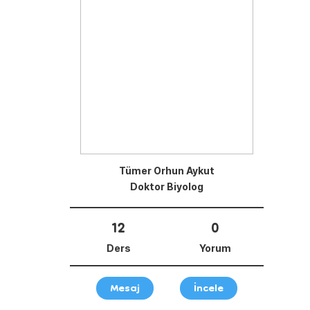
Tümer Orhun Aykut
Doktor Biyolog
12
0
Ders
Yorum
Mesaj
İncele