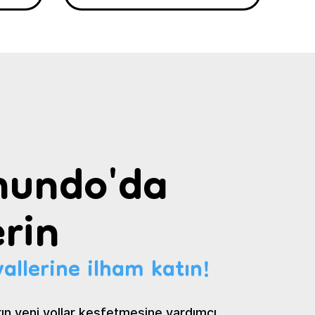
undo'da
rin
allerine ilham katın!
ın yeni yollar keşfetmesine yardımcı