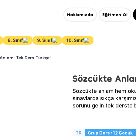
Hakkımızda
Eğitmen Ol
8. Sınıf
9. Sınıf
10. Sınıf
Anlam: Tek Ders Türkçe!
Sözcükte Anla
Sözcükte anlam hem okul
sınavlarda sıkça karşımıza
sorunu gelin tek derste b
TR
Grup Ders : 12 Çocuk