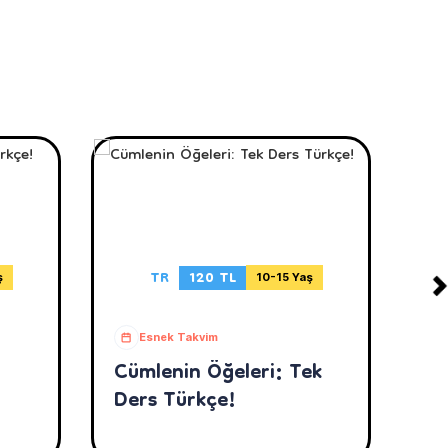
TR
120 TL
ş
10-15 Yaş
Esnek Takvim
Cümlenin Öğeleri: Tek
No
Ders Türkçe!
Te