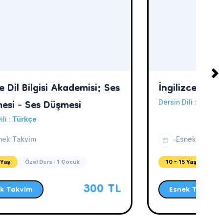
 Dil Bilgisi Akademisi: Ses
İngilizce
esi - Ses Düşmesi
Dersin Dili :
Türkç
ili :
Türkçe
nek Takvim
Esnek Takvi
 Yaş
Özel Ders : 1 Çocuk
10 - 15 Yaş
Öz
300 TL
k Takvim
Esnek Takvim