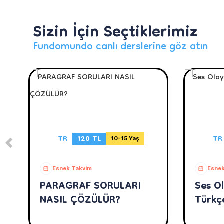
Sizin İçin Seçtiklerimiz
Fundomundo canlı derslerine göz atın
TR
120 TL
TR
10-15 Yaş
Esnek Takvim
Esnek
PARAGRAF SORULARI
Ses Ol
NASIL ÇÖZÜLÜR?
Türkç