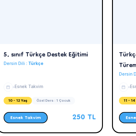
5. sınıf Türkçe Destek Eğitimi
Türkçe
Türem
Dersin Dili :
Türkçe
Dersin D
Esnek Takvim
Es
10 - 12 Yaş
Özel Ders : 1 Çocuk
11 - 14
250 TL
Esnek Takvim
Esne