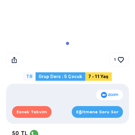
1
TR
Grup Ders : 5 Çocuk
7 - 11 Yaş
Esnek Takvim
Eğitmene Soru Sor
50 TL