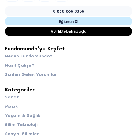
0 850 666 0386
Eğitmen Ol
#BirlikteDahaGüçlü
Fundomundo'yu Keşfet
Neden Fundomundo?
Nasıl Çalışır?
Sizden Gelen Yorumlar
Kategoriler
Sanat
Müzik
Yaşam & Sağlık
Bilim Teknoloji
Sosyal Bilimler