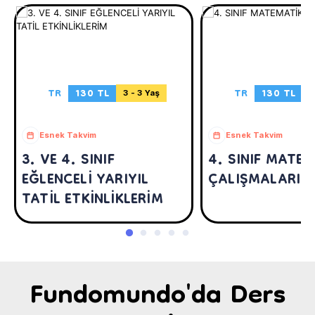
TR
130 TL
TR
130 TL
3 - 3 Yaş
3
Esnek Takvim
Esnek Takvim
3. VE 4. SINIF
4. SINIF MATE
EĞLENCELİ YARIYIL
ÇALIŞMALARIM
TATİL ETKİNLİKLERİM
Fundomundo'da Ders