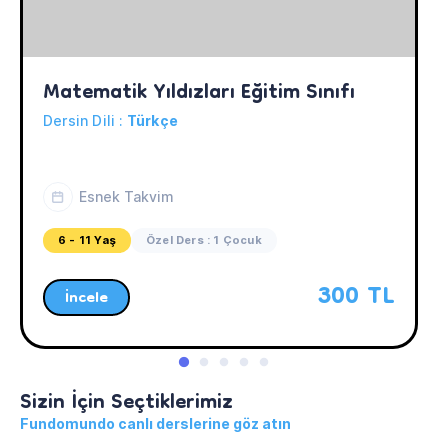
Matematik Yıldızları Eğitim Sınıfı
Dersin Dili :
Türkçe
Esnek Takvim
6 - 11 Yaş
Özel Ders : 1 Çocuk
300 TL
İncele
Sizin İçin Seçtiklerimiz
Fundomundo canlı derslerine göz atın