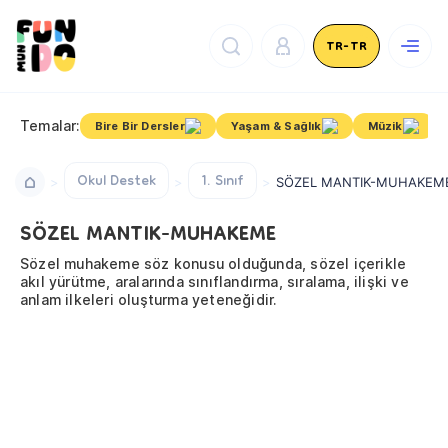
TR-TR
Temalar:
Bire Bir Dersler
Yaşam & Sağlık
Müzik
Okul Destek
1. Sınıf
SÖZEL MANTIK-MUHAKEM
SÖZEL MANTIK-MUHAKEME
Sözel muhakeme söz konusu olduğunda, sözel içerikle
akıl yürütme, aralarında sınıflandırma, sıralama, ilişki ve
anlam ilkeleri oluşturma yeteneğidir.