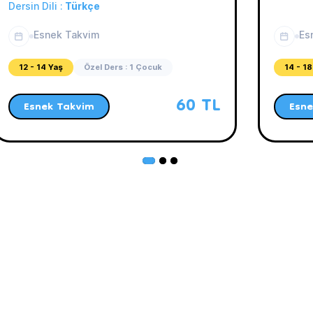
Dersin Dili :
Türkçe
Esnek Takvim
Es
12 - 14 Yaş
Özel Ders : 1 Çocuk
14 - 18
60 TL
Esnek Takvim
Esne