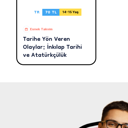
TR
70 TL
14-15 Yaş
Esnek Takvim
Tarihe Yön Veren
Olaylar: İnkılap Tarihi
ve Atatürkçülük