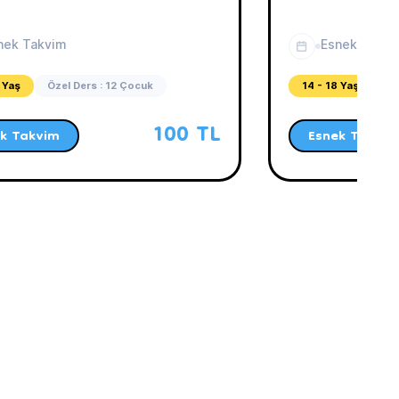
nek Takvim
Esnek Takvi
 Yaş
Özel Ders : 12 Çocuk
14 - 18 Yaş
Öz
100 TL
k Takvim
Esnek Takvim