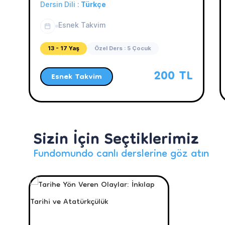
Dersin Dili :
Türkçe
Esnek Takvim
13 - 17 Yaş
Özel Ders : 5 Çocuk
200 TL
Esnek Takvim
Sizin İçin Seçtiklerimiz
Fundomundo canlı derslerine göz atın