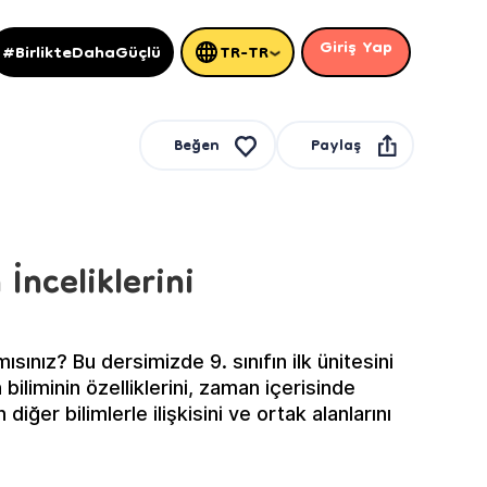
Giriş Yap
#BirlikteDahaGüçlü
TR-TR
Paylaş
Beğen
 İnceliklerini
ısınız? Bu dersimizde 9. sınıfın ilk ünitesini
h biliminin özelliklerini, zaman içerisinde
 diğer bilimlerle ilişkisini ve ortak alanlarını