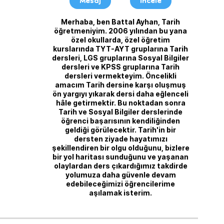
Mesaj
İncele
Merhaba, ben Battal Ayhan, Tarih
öğretmeniyim. 2006 yılından bu yana
özel okullarda, özel öğretim
kurslarında TYT-AYT gruplarına Tarih
dersleri, LGS gruplarına Sosyal Bilgiler
dersleri ve KPSS gruplarına Tarih
dersleri vermekteyim. Öncelikli
amacım Tarih dersine karşı oluşmuş
ön yargıyı yıkarak dersi daha eğlenceli
hâle getirmektir. Bu noktadan sonra
Tarih ve Sosyal Bilgiler derslerinde
öğrenci başarısının kendiliğinden
geldiği görülecektir. Tarih'in bir
dersten ziyade hayatımızı
şekillendiren bir olgu olduğunu, bizlere
bir yol haritası sunduğunu ve yaşanan
olaylardan ders çıkardığımız takdirde
yolumuza daha güvenle devam
edebileceğimizi öğrencilerime
aşılamak isterim.