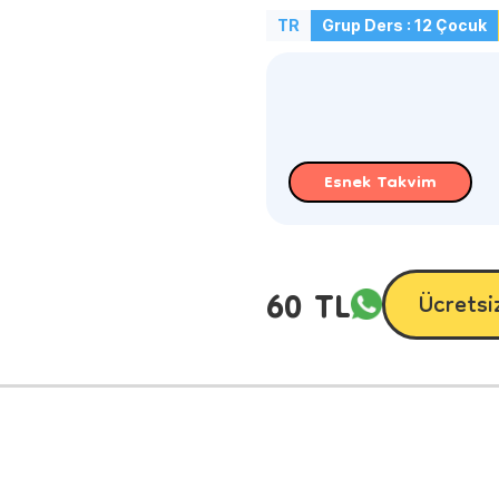
TR
Grup Ders : 12 Çocuk
Esnek Takvim
60 TL
Ücretsi