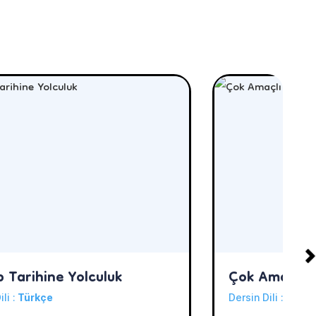
p Tarihine Yolculuk
Çok Amaçlı M
ili :
Türkçe
Dersin Dili :
Türkç