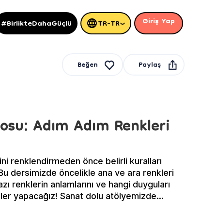
Giriş Yap
#BirlikteDahaGüçlü
TR-TR
Paylaş
Beğen
osu: Adım Adım Renkleri
ini renklendirmeden önce belirli kuralları
Bu dersimizde öncelikle ana ve ara renkleri
ı renklerin anlamlarını ve hangi duyguları
imler yapacağız! Sanat dolu atölyemizde