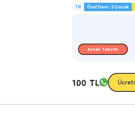
TR
Özel Ders : 3 Çocuk
Esnek Takvim
100 TL
Ücret