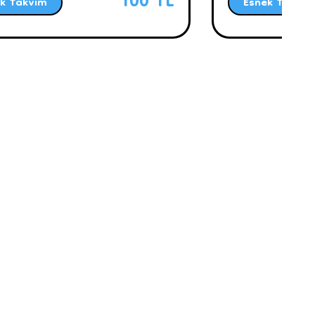
100 TL
k Takvim
Esnek Takvim