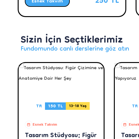
250 TL
Esnek Takvim
Sizin İçin Seçtiklerimiz
Fundomundo canlı derslerine göz atın
TR
150 TL
TR
13-18 Yaş
Esnek Takvim
Esnek
Tasarım Stüdyosu: Figür
Tasar