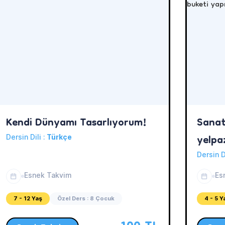
Kendi Dünyamı Tasarlıyorum!
Sanat
yelpa
Dersin Dili :
Türkçe
yapıy
Dersin D
Esnek Takvim
Es
7 - 12 Yaş
Özel Ders : 8 Çocuk
4 - 5 Y