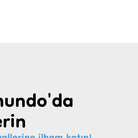
undo'da
rin