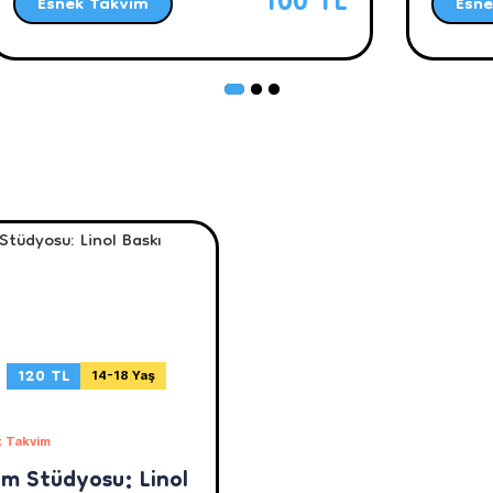
100 TL
Esnek Takvim
Esne
120 TL
14-18 Yaş
 Takvim
ım Stüdyosu: Linol