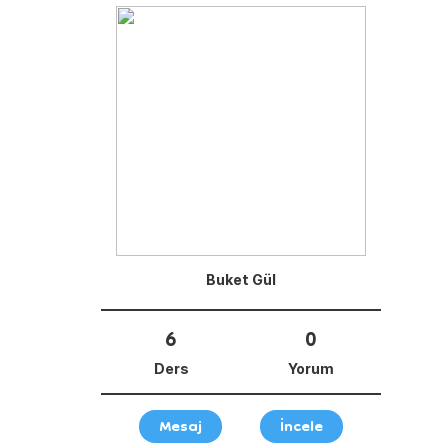
Buket Gül
6
0
Ders
Yorum
Mesaj
İncele