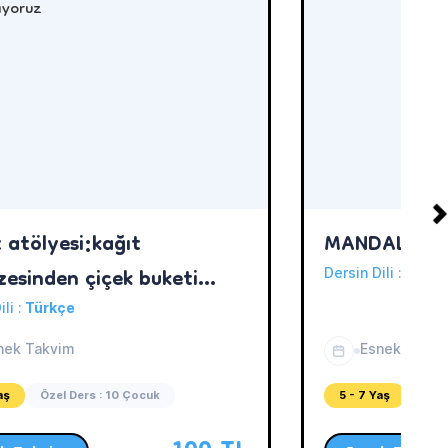
 atölyesi:kağıt
MANDALA SA
zesinden çiçek buketi
Dersin Dili :
Türkç
oruz
ili :
Türkçe
nek Takvim
Esnek Takvi
aş
Özel Ders : 10 Çocuk
5 - 7 Yaş
Özel