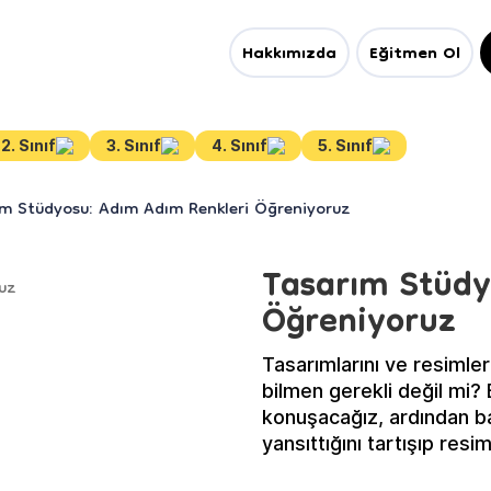
Hakkımızda
Eğitmen Ol
2. Sınıf
3. Sınıf
4. Sınıf
5. Sınıf
ım Stüdyosu: Adım Adım Renkleri Öğreniyoruz
Tasarım Stüdy
Öğreniyoruz
Tasarımlarını ve resimler
bilmen gerekli değil mi? 
konuşacağız, ardından baz
yansıttığını tartışıp res
bulaşmak üzere!