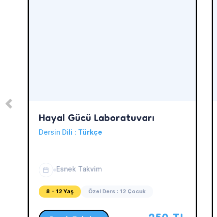
Hayal Gücü Laboratuvarı
Dersin Dili :
Türkçe
Esnek Takvim
8 - 12 Yaş
Özel Ders : 12 Çocuk