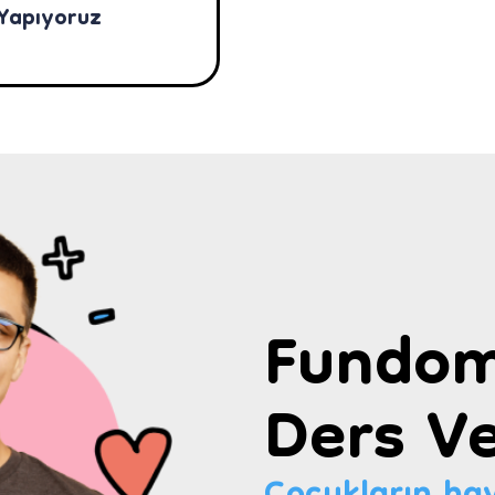
 Yapıyoruz
Fundom
Ders Ve