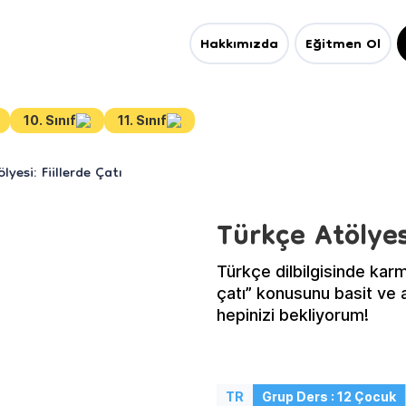
Hakkımızda
Eğitmen Ol
10. Sınıf
11. Sınıf
lyesi: Fiillerde Çatı
Türkçe Atölyesi
Türkçe dilbilgisinde karma
çatı” konusunu basit ve anlaşılır tekniklerle anlatacağım atölyeye
hepinizi bekliyorum!
TR
Grup Ders : 12 Çocuk