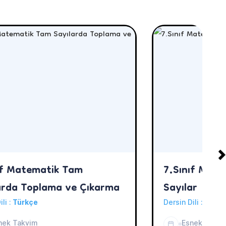
ıf Matematik Tam
7.Sınıf Mate
arda Toplama ve Çıkarma
Sayılar
ili :
Türkçe
Dersin Dili :
Türkç
nek Takvim
Esnek Takvi