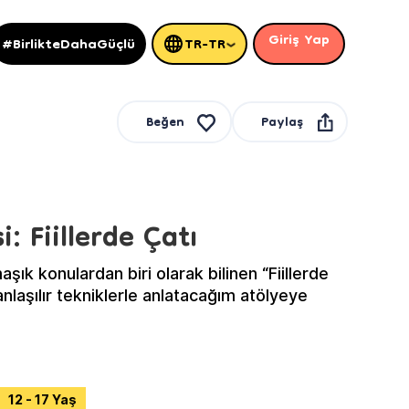
Giriş Yap
#BirlikteDahaGüçlü
TR-TR
Paylaş
Beğen
: Fiillerde Çatı
şık konulardan biri olarak bilinen “Fiillerde
12 - 17 Yaş