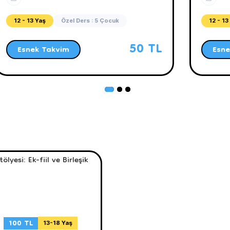
12 - 13 Yaş
Özel Ders : 5 Çocuk
12 - 13
50 TL
Esnek Takvim
Esne
100 TL
13-18 Yaş