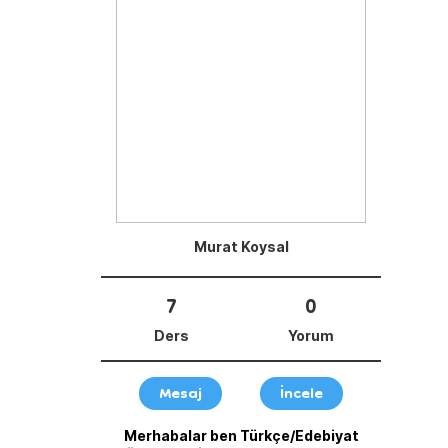
Murat Koysal
7
0
Ders
Yorum
Mesaj
İncele
Merhabalar ben Türkçe/Edebiyat