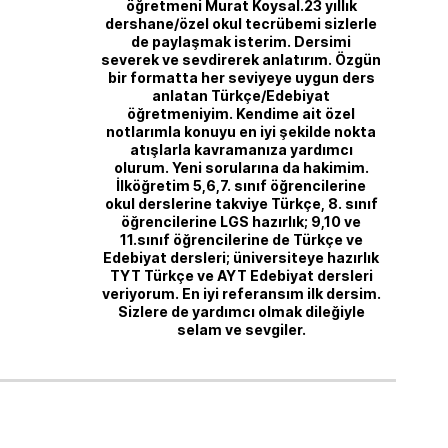
öğretmeni Murat Koysal.23 yıllık
dershane/özel okul tecrübemi sizlerle
de paylaşmak isterim. Dersimi
severek ve sevdirerek anlatırım. Özgün
bir formatta her seviyeye uygun ders
anlatan Türkçe/Edebiyat
öğretmeniyim. Kendime ait özel
notlarımla konuyu en iyi şekilde nokta
atışlarla kavramanıza yardımcı
olurum. Yeni sorularına da hakimim.
İlköğretim 5,6,7. sınıf öğrencilerine
okul derslerine takviye Türkçe, 8. sınıf
öğrencilerine LGS hazırlık; 9,10 ve
11.sınıf öğrencilerine de Türkçe ve
Edebiyat dersleri; üniversiteye hazırlık
TYT Türkçe ve AYT Edebiyat dersleri
veriyorum. En iyi referansım ilk dersim.
Sizlere de yardımcı olmak dileğiyle
selam ve sevgiler.