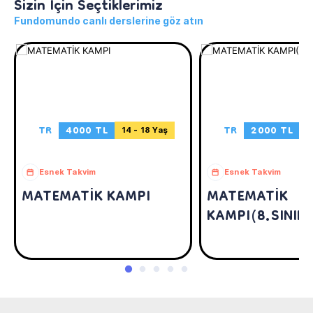
Sizin İçin Seçtiklerimiz
Fundomundo canlı derslerine göz atın
TR
4000 TL
TR
2000 TL
14 - 18 Yaş
1
Esnek Takvim
Esnek Takvim
MATEMATİK KAMPI
MATEMATİK
KAMPI(8.SINIF)