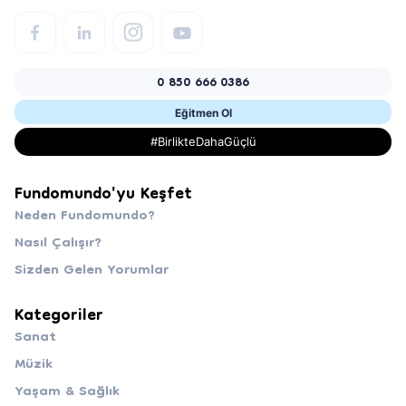
0 850 666 0386
Eğitmen Ol
#BirlikteDahaGüçlü
Fundomundo'yu Keşfet
Neden Fundomundo?
Nasıl Çalışır?
Sizden Gelen Yorumlar
Kategoriler
Sanat
Müzik
Yaşam & Sağlık