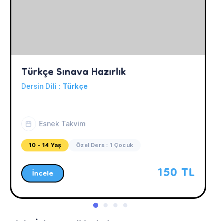
Türkçe Sınava Hazırlık
Dersin Dili :
Türkçe
Esnek Takvim
10 - 14 Yaş
Özel Ders : 1 Çocuk
150 TL
İncele