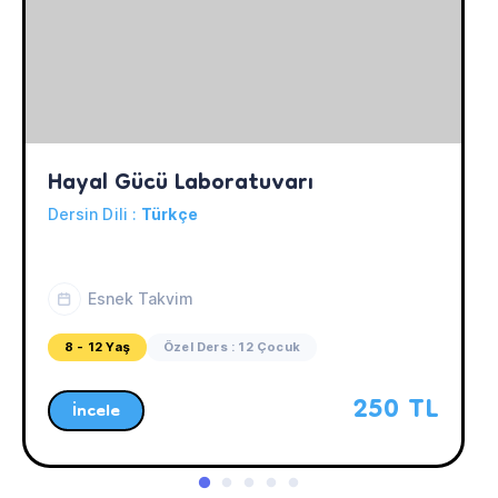
Hayal Gücü Laboratuvarı
Dersin Dili :
Türkçe
Esnek Takvim
8 - 12 Yaş
Özel Ders : 12 Çocuk
250 TL
İncele