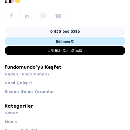
0 850 666 0386
Eğitmen Ol
#BirlikteDahaGüçlü
Fundomundo'yu Keşfet
Neden Fundomundo?
Nasıl Çalışır?
Sizden Gelen Yorumlar
Kategoriler
Sanat
Müzik