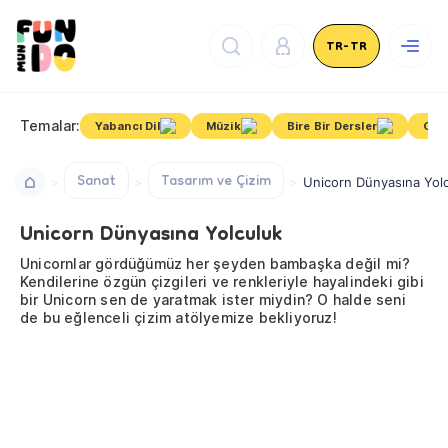
TR-TR
Temalar:
Yabancı Dil
Müzik
Bire Bir Dersler
Oku
Sanat
Tasarım ve Çizim
Unicorn Dünyasına Yol
Unicorn Dünyasına Yolculuk
Unicornlar gördüğümüz her şeyden bambaşka değil mi?
Kendilerine özgün çizgileri ve renkleriyle hayalindeki gibi
bir Unicorn sen de yaratmak ister miydin? O halde seni
de bu eğlenceli çizim atölyemize bekliyoruz!