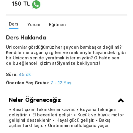
150 TL
Ders
Yorum
Eğitmen
Ders Hakkında
Unicornlar gördüğümüz her şeyden bambaşka değil mi?
Kendilerine özgün çizgileri ve renkleriyle hayalindeki gibi
bir Unicorn sen de yaratmak ister miydin? O halde seni
de bu eğlenceli çizim atölyemize bekliyoruz!
Süre:
45 dk
Önerilen Yaş Grubu:
7 - 12 Yaş
Neler Öğreneceğiz
• Basit çizim tekniklerini kavrar. • Boyama tekniğini
geliştirir. • El becerileri gelişir. • Küçük ve büyük motor
gelişimi desteklenir. • Hayal gücü gelişir. • Bakış
açıları farklılaşır. • Üretmenin mutluluğunu yaşar.