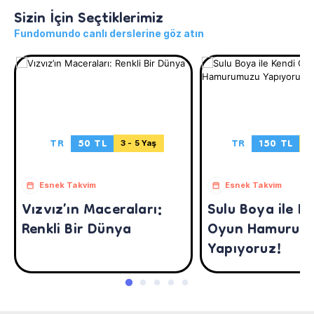
Sizin İçin Seçtiklerimiz
Fundomundo canlı derslerine göz atın
TR
50 TL
TR
150 TL
3 - 5 Yaş
5
Esnek Takvim
Esnek Takvim
Vızvız’ın Maceraları:
Sulu Boya ile K
Renkli Bir Dünya
Oyun Hamurum
Yapıyoruz!