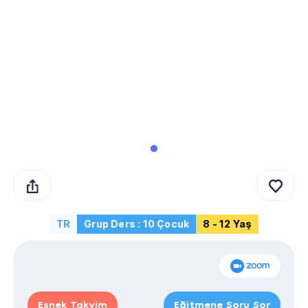
TR
Grup Ders : 10 Çocuk
8 - 12 Yaş
Esnek Takvim
Eğitmene Soru Sor