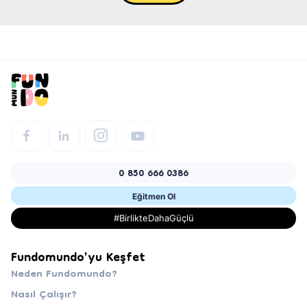
0 850 666 0386
Eğitmen Ol
#BirlikteDahaGüçlü
Fundomundo'yu Keşfet
Neden Fundomundo?
Nasıl Çalışır?