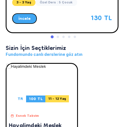
3 - 3 Yaş
Özel Ders : 5 Çocuk
130 TL
İncele
Sizin İçin Seçtiklerimiz
Fundomundo canlı derslerine göz atın
TR
100 TL
11 - 12 Yaş
Esnek Takvim
Hayalimdeki Meslek