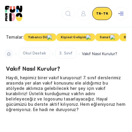
TR-TR
Temalar:
Yabancı Dil
Kişisel Gelişim
Sanat
Bili
Okul Destek
3. Sınıf
Vakıf Nasıl Kurulur?
Vakıf Nasıl Kurulur?
Haydi, hepimiz birer vakıf kuruyoruz! 7. sınıf derslerimiz
arasında yer alan vakıf konusunu ele aldığımız bu
atölyede aklımıza gelebilecek her şey için vakıf
kurabiliriz! Üstelik kurduğumuz vakfın adını
belirleyeceğiz ve logosunu tasarlayacağız. Hayal
gücümüzü bu derste aktif kılıyoruz. Hem eğleniyoruz hem
öğreniyoruz. Ee hadi ne duruyoruz?