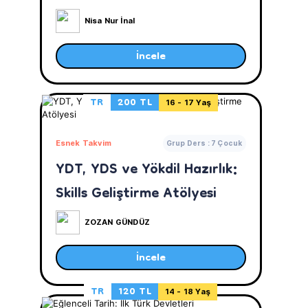
Zaman
Nisa Nur İnal
İncele
TR
200 TL
16 - 17 Yaş
Esnek Takvim
Grup Ders : 7 Çocuk
YDT, YDS ve Yökdil Hazırlık:
Skills Geliştirme Atölyesi
ZOZAN GÜNDÜZ
İncele
TR
120 TL
14 - 18 Yaş