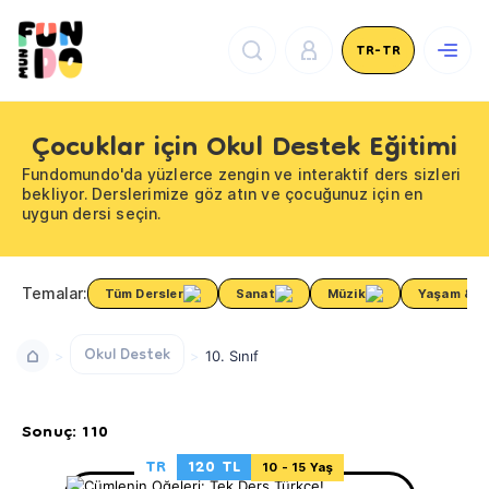
TR-TR
Çocuklar için Okul Destek Eğitimi
Fundomundo'da yüzlerce zengin ve interaktif ders sizleri
bekliyor. Derslerimize göz atın ve çocuğunuz için en
uygun dersi seçin.
Temalar:
Tüm Dersler
Sanat
Müzik
Yaşam & Sa
Okul Destek
10. Sınıf
Sonuç: 110
TR
120 TL
10 - 15 Yaş