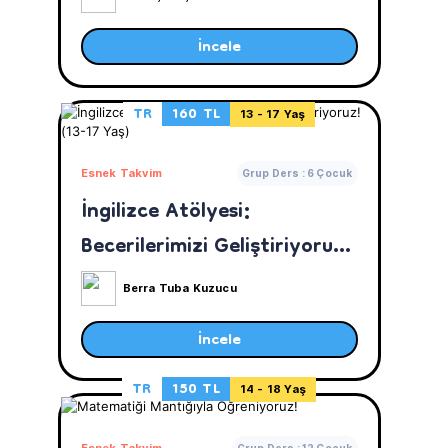
İncele
TR
160 TL
13 - 17 Yaş
Esnek Takvim
Grup Ders : 6 Çocuk
İngilizce Atölyesi:
Becerilerimizi Geliştiriyoruz!
(13-17 Yaş)
Berra Tuba Kuzucu
İncele
TR
150 TL
14 - 18 Yaş
Esnek Takvim
Grup Ders : 12 Çocuk