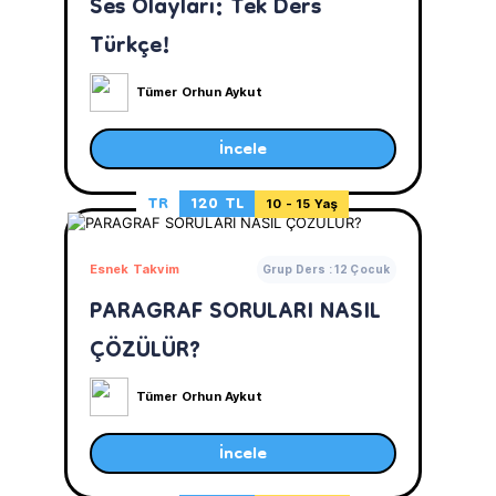
Ses Olayları: Tek Ders
Türkçe!
Tümer Orhun Aykut
İncele
TR
120 TL
10 - 15 Yaş
Esnek Takvim
Grup Ders : 12 Çocuk
PARAGRAF SORULARI NASIL
ÇÖZÜLÜR?
Tümer Orhun Aykut
İncele