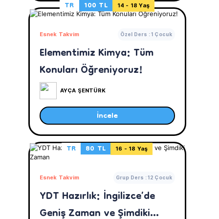
TR
100 TL
14 - 18 Yaş
Esnek Takvim
Özel Ders : 1 Çocuk
Elementimiz Kimya: Tüm
Konuları Öğreniyoruz!
AYÇA ŞENTÜRK
İncele
TR
80 TL
16 - 18 Yaş
Esnek Takvim
Grup Ders : 12 Çocuk
YDT Hazırlık: İngilizce’de
Geniş Zaman ve Şimdiki