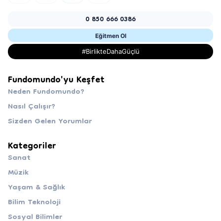
0 850 666 0386
Eğitmen Ol
#BirlikteDahaGüçlü
Fundomundo'yu Keşfet
Neden Fundomundo?
Nasıl Çalışır?
Sizden Gelen Yorumlar
Kategoriler
Sanat
Müzik
Yaşam & Sağlık
Bilim Teknoloji
Sosyal Bilimler