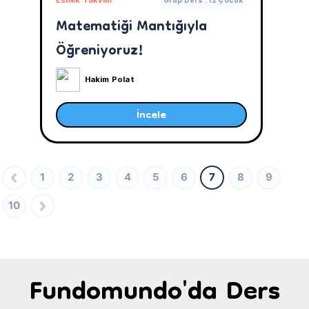
Matematiği Mantığıyla
Öğreniyoruz!
Hakim Polat
İncele
1
2
3
4
5
6
7
8
9
10
Fundomundo'da Ders