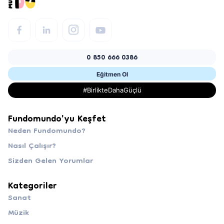
0 850 666 0386
Eğitmen Ol
#BirlikteDahaGüçlü
Fundomundo'yu Keşfet
Neden Fundomundo?
Nasıl Çalışır?
Sizden Gelen Yorumlar
Kategoriler
Sanat
Müzik