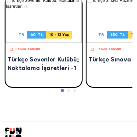
TR
60 TL
TR
150 TL
10 - 13 Yaş
10 
Esnek Takvim
Esnek Takvim
Türkçe Sevenler Kulübü:
Türkçe Sınava Ha
Noktalama İşaretleri -1