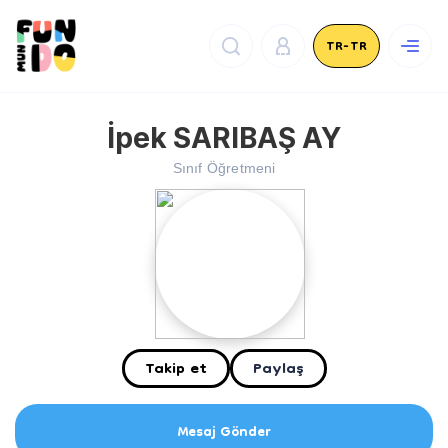
TR-TR
İpek SARIBAŞ AY
Sınıf Öğretmeni
Takip et
Paylaş
Mesaj Gönder