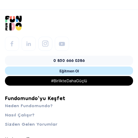
0 850 666 0386
Eğitmen Ol
#BirlikteDahaGüçlü
Fundomundo'yu Keşfet
Neden Fundomundo?
Nasıl Çalışır?
Sizden Gelen Yorumlar