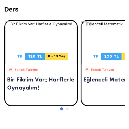
Ders
TR
120 TL
TR
250 TL
8 - 10 Yaş
8 
Esnek Takvim
Esnek Takvim
Bir Fikrim Var: Harflerle
Eğlenceli Matem
Oynayalım!