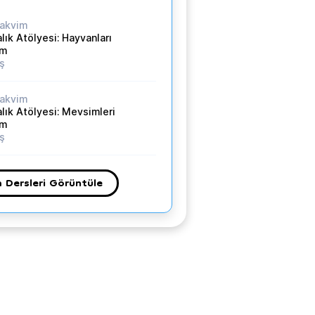
akvim
lık Atölyesi: Hayvanları
ım
aş
akvim
lık Atölyesi: Mevsimleri
ım
aş
 Dersleri Görüntüle