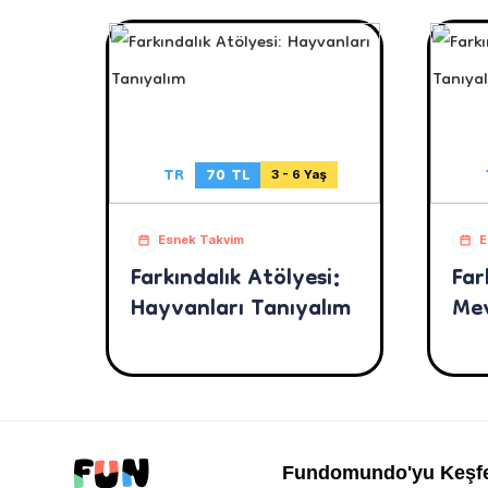
TR
70 TL
3 - 6 Yaş
Esnek Takvim
E
Farkındalık Atölyesi:
Far
Hayvanları Tanıyalım
Mev
Fundomundo'yu Keşf