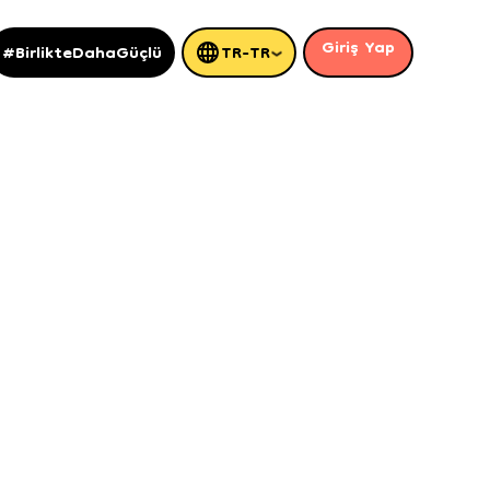
Giriş Yap
#BirlikteDahaGüçlü
TR-TR