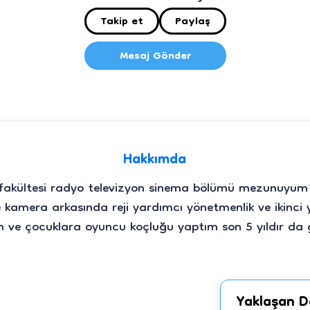
Takip et
Paylaş
Mesaj Gönder
Hakkımda
 fakültesi radyo televizyon sinema bölümü mezunuyum yak
e kamera arkasında reji yardımcı yönetmenlik ve ikinc
ım ve çocuklara oyuncu koçluğu yaptım son 5 yıldır da
Yaklaşan D