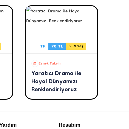
TR
70 TL
5 - 9 Yaş
Esnek Takvim
Yaratıcı Drama ile
Hayal Dünyamızı
Renklendiriyoruz
Yardım
Hesabım