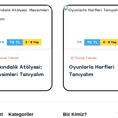
TR
70 TL
TR
70 TL
3 - 8 Yaş
4 - 8 Yaş
snek Takvim
Esnek Takvim
kındalık Atölyesi:
Oyunlarla Harfleri
simleri Tanıyalım
Tanıyalım
et
Kategoriler
Biz Kimiz?