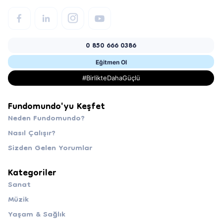
0 850 666 0386
Eğitmen Ol
#BirlikteDahaGüçlü
Fundomundo'yu Keşfet
Neden Fundomundo?
Nasıl Çalışır?
Sizden Gelen Yorumlar
Kategoriler
Sanat
Müzik
Yaşam & Sağlık