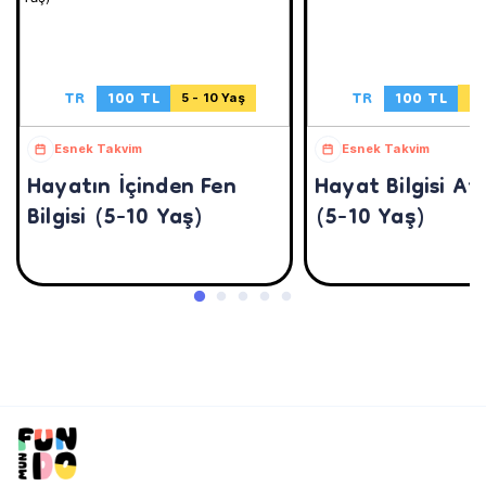
TR
100 TL
TR
100 TL
5 - 10 Yaş
5 
Esnek Takvim
Esnek Takvim
Hayatın İçinden Fen
Hayat Bilgisi At
Bilgisi (5-10 Yaş)
(5-10 Yaş)