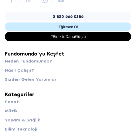
0 850 666 0386
Eğitmen Ol
#BirlikteDahaGüçlü
Fundomundo'yu Keşfet
Neden Fundomundo?
Nasıl Çalışır?
Sizden Gelen Yorumlar
Kategoriler
Sanat
Müzik
Yaşam & Sağlık
Bilim Teknoloji