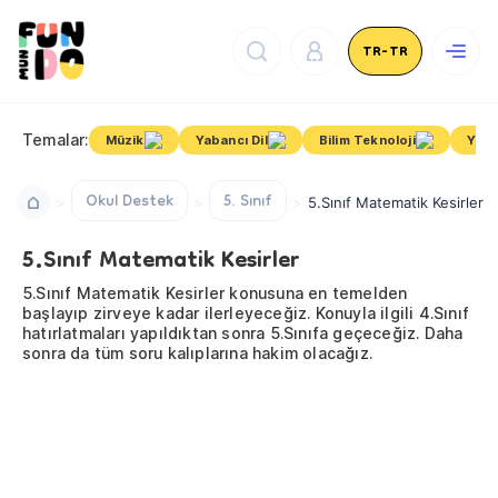
TR-TR
Temalar:
Müzik
Yabancı Dil
Bilim Teknoloji
Yaşa
Okul Destek
5. Sınıf
5.Sınıf Matematik Kesirler
5.Sınıf Matematik Kesirler
5.Sınıf Matematik Kesirler konusuna en temelden
başlayıp zirveye kadar ilerleyeceğiz. Konuyla ilgili 4.Sınıf
hatırlatmaları yapıldıktan sonra 5.Sınıfa geçeceğiz. Daha
sonra da tüm soru kalıplarına hakim olacağız.