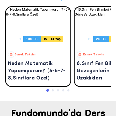
TR
100 TL
TR
20 TL
10 - 14 Yaş
11
Esnek Takvim
Esnek Takvim
Neden Matematik
6.Sınıf Fen Bilim
Yapamıyorum? (5-6-7-
Gezegenlerin G
8.Sınıflara Özel)
Uzaklıkları
Fundomundo'da Ders