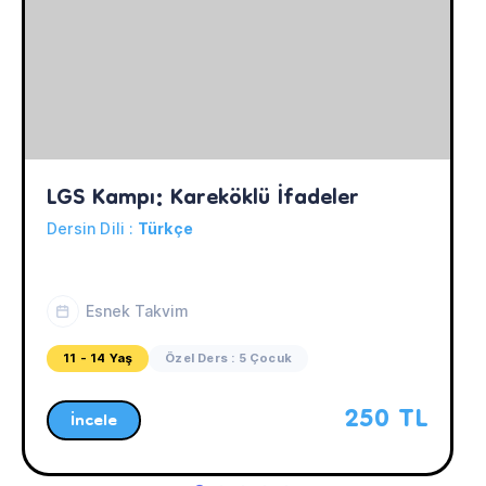
LGS Kampı: Kareköklü İfadeler
Dersin Dili :
Türkçe
Esnek Takvim
11 - 14 Yaş
Özel Ders : 5 Çocuk
250 TL
İncele