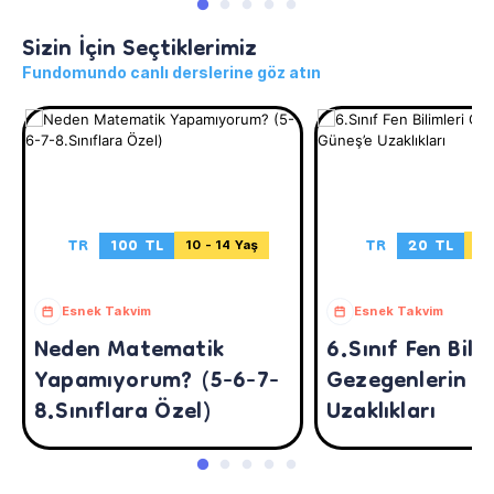
Sizin İçin Seçtiklerimiz
Fundomundo canlı derslerine göz atın
TR
100 TL
TR
20 TL
10 - 14 Yaş
11
Esnek Takvim
Esnek Takvim
Neden Matematik
6.Sınıf Fen Bilim
Yapamıyorum? (5-6-7-
Gezegenlerin G
8.Sınıflara Özel)
Uzaklıkları