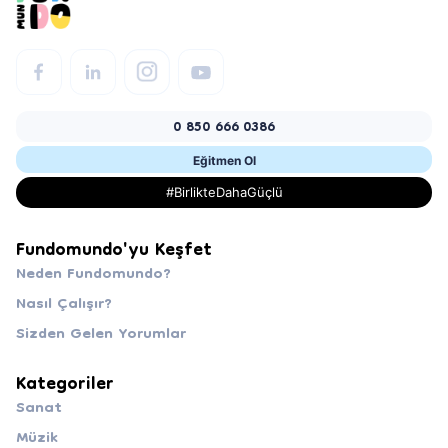
0 850 666 0386
Eğitmen Ol
#BirlikteDahaGüçlü
Fundomundo'yu Keşfet
Neden Fundomundo?
Nasıl Çalışır?
Sizden Gelen Yorumlar
Kategoriler
Sanat
Müzik