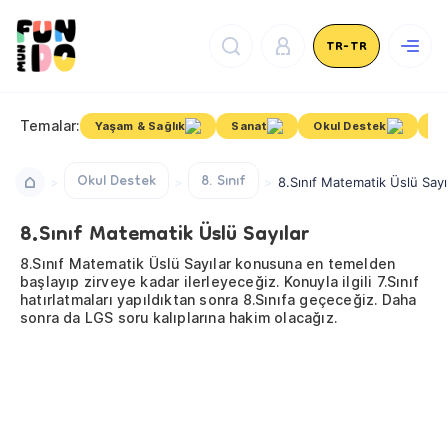
TR-TR
Temalar:
Yaşam & Sağlık
Sanat
Okul Destek
Ki
Okul Destek
8. Sınıf
8.Sınıf Matematik Üslü Sayı
8.Sınıf Matematik Üslü Sayılar
8.Sınıf Matematik Üslü Sayılar konusuna en temelden
başlayıp zirveye kadar ilerleyeceğiz. Konuyla ilgili 7.Sınıf
hatırlatmaları yapıldıktan sonra 8.Sınıfa geçeceğiz. Daha
sonra da LGS soru kalıplarına hakim olacağız.