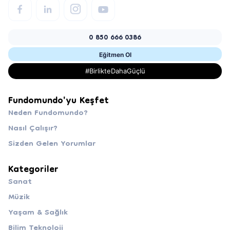
0 850 666 0386
Eğitmen Ol
#BirlikteDahaGüçlü
Fundomundo'yu Keşfet
Neden Fundomundo?
Nasıl Çalışır?
Sizden Gelen Yorumlar
Kategoriler
Sanat
Müzik
Yaşam & Sağlık
Bilim Teknoloji