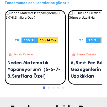
Fundomundo canlı derslerine göz atın
TR
100 TL
TR
20 TL
10 - 14 Yaş
11
Esnek Takvim
Esnek Takvim
Neden Matematik
6.Sınıf Fen Bilim
Yapamıyorum? (5-6-7-
Gezegenlerin G
8.Sınıflara Özel)
Uzaklıkları