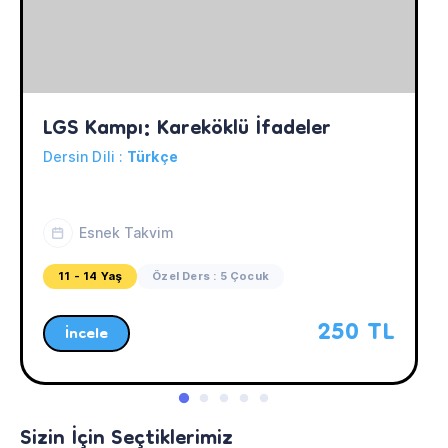
LGS Kampı: Kareköklü İfadeler
Dersin Dili :
Türkçe
Esnek Takvim
11 - 14 Yaş
Özel Ders : 5 Çocuk
250 TL
İncele
Sizin İçin Seçtiklerimiz