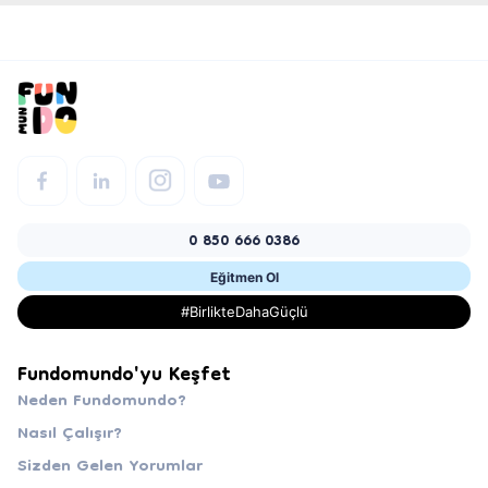
0 850 666 0386
Eğitmen Ol
#BirlikteDahaGüçlü
Fundomundo'yu Keşfet
Neden Fundomundo?
Nasıl Çalışır?
Sizden Gelen Yorumlar