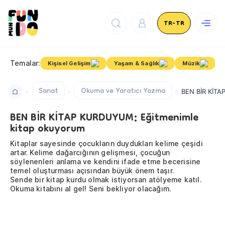
TR-TR
Temalar:
Kişisel Gelişim
Yaşam & Sağlık
Müzik
Sanat
Okuma ve Yaratıcı Yazma
BEN BİR KİTA
BEN BİR KİTAP KURDUYUM: Eğitmenimle
kitap okuyorum
Kitaplar sayesinde çocukların duydukları kelime çeşidi
artar. Kelime dağarcığının gelişmesi, çocuğun
söylenenleri anlama ve kendini ifade etme becerisine
temel oluşturması açısından büyük önem taşır.
Sende bir kitap kurdu olmak istiyorsan atölyeme katıl.
Okuma kitabını al gel! Seni bekliyor olacağım.