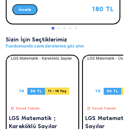
180 TL
İncele
Sizin İçin Seçtiklerimiz
Fundomundo canlı derslerine göz atın
TR
50 TL
TR
50 TL
11 - 16 Yaş
11
Esnek Takvim
Esnek Takvim
LGS Matematik :
LGS Matematik 
Kareköklü Sayılar
Sayılar