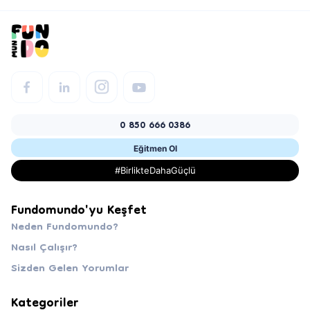
0 850 666 0386
Eğitmen Ol
#BirlikteDahaGüçlü
Fundomundo'yu Keşfet
Neden Fundomundo?
Nasıl Çalışır?
Sizden Gelen Yorumlar
Kategoriler