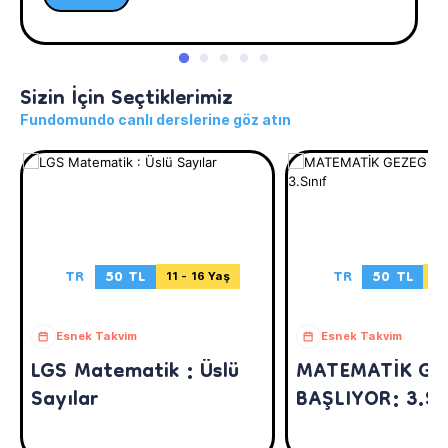
Sizin İçin Seçtiklerimiz
Fundomundo canlı derslerine göz atın
TR
50 TL
TR
50 TL
11 - 16 Yaş
8 
Esnek Takvim
Esnek Takvim
LGS Matematik : Üslü
MATEMATİK GE
Sayılar
BAŞLIYOR: 3.Sı