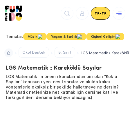
TR-TR
Temalar:
Müzik
Yaşam & Sağlık
Kişisel Gelişim
Okul Destek
8. Sınıf
LGS Matematik : Kareköklü 
LGS Matematik : Kareköklü Sayılar
LGS Matematik' in önemli konularından biri olan ''Köklü
Sayılar'' konusunu yeni nesil sorular ve akılda kalıcı
yöntemlerle eksiksiz bir şekilde halletmeye ne dersin?
Matematik netlerinize net katmak için dersime katıl ve
farkı gör! Seni dersime bekliyor olacağım:)