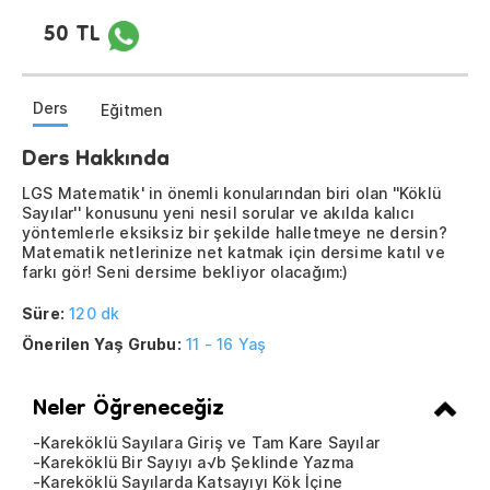
50 TL
Ders
Eğitmen
Ders Hakkında
LGS Matematik' in önemli konularından biri olan ''Köklü
Sayılar'' konusunu yeni nesil sorular ve akılda kalıcı
yöntemlerle eksiksiz bir şekilde halletmeye ne dersin?
Matematik netlerinize net katmak için dersime katıl ve
farkı gör! Seni dersime bekliyor olacağım:)
Süre:
120 dk
Önerilen Yaş Grubu:
11 - 16 Yaş
Neler Öğreneceğiz
-Kareköklü Sayılara Giriş ve Tam Kare Sayılar
-Kareköklü Bir Sayıyı a√b Şeklinde Yazma
-Kareköklü Sayılarda Katsayıyı Kök İçine