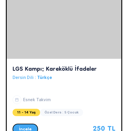
LGS Kampı: Kareköklü İfadeler
Dersin Dili :
Türkçe
Esnek Takvim
11 - 14 Yaş
Özel Ders : 5 Çocuk
250 TL
İncele