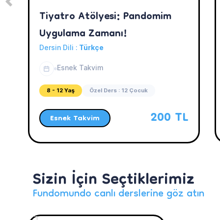
Tiyatro Atölyesi: Pandomim
Uygulama Zamanı!
Dersin Dili :
Türkçe
Esnek Takvim
8 - 12 Yaş
Özel Ders : 12 Çocuk
200 TL
Esnek Takvim
Sizin İçin Seçtiklerimiz
Fundomundo canlı derslerine göz atın