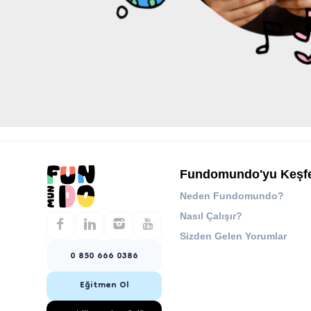
Fundomundo'yu Keşf
Neden Fundomundo?
Nasıl Çalışır?
Sizden Gelen Yorumlar
0 850 666 0386
Eğitmen Ol