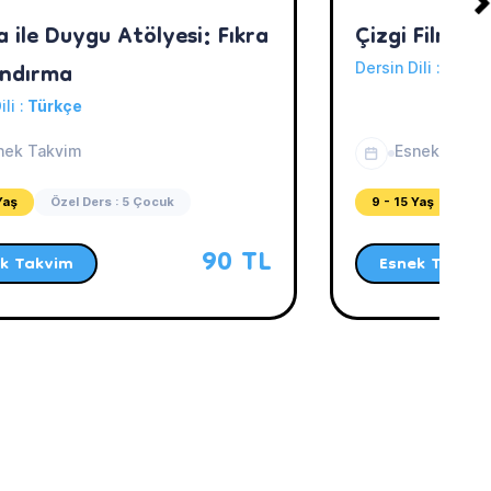
 ile Duygu Atölyesi: Fıkra
Çizgi Film Se
ndırma
Dersin Dili :
Türkç
ili :
Türkçe
nek Takvim
Esnek Takvi
Yaş
Özel Ders : 5 Çocuk
9 - 15 Yaş
Öze
90 TL
k Takvim
Esnek Takvim