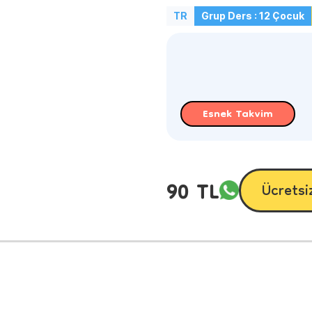
TR
Grup Ders : 12 Çocuk
Esnek Takvim
90 TL
Ücretsi