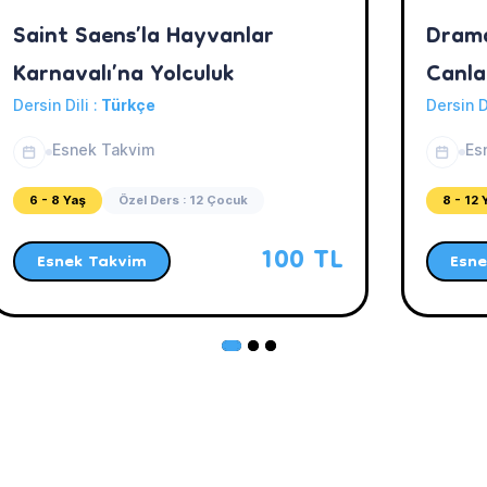
Saint Saens’la Hayvanlar
Drama
Karnavalı’na Yolculuk
Canla
Dersin Dili :
Türkçe
Dersin D
Esnek Takvim
Es
6 - 8 Yaş
Özel Ders : 12 Çocuk
8 - 12 
100 TL
Esnek Takvim
Esne