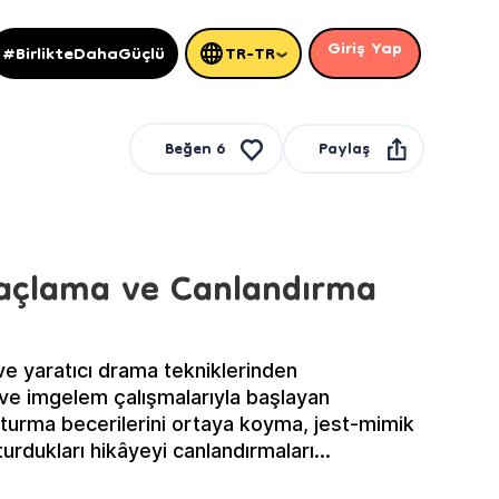
Giriş Yap
#BirlikteDahaGüçlü
TR-TR
Paylaş
Beğen
6
ğaçlama ve Canlandırma
e yaratıcı drama tekniklerinden
a ve imgelem çalışmalarıyla başlayan
uşturma becerilerini ortaya koyma, jest-mimik
turdukları hikâyeyi canlandırmaları