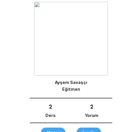
Ayşem Savaşçı
Eğitmen
2
2
Ders
Yorum