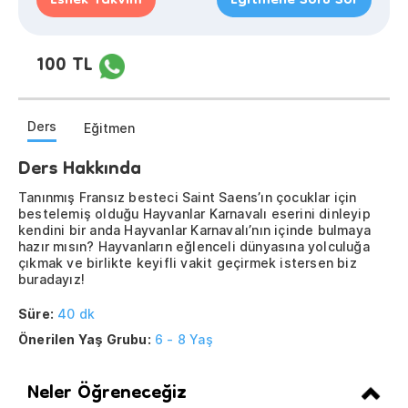
Esnek Takvim
Eğitmene Soru Sor
100 TL
Ders
Eğitmen
Ders Hakkında
Tanınmış Fransız besteci Saint Saens’ın çocuklar için
bestelemiş olduğu Hayvanlar Karnavalı eserini dinleyip
kendini bir anda Hayvanlar Karnavalı’nın içinde bulmaya
hazır mısın? Hayvanların eğlenceli dünyasına yolculuğa
çıkmak ve birlikte keyifli vakit geçirmek istersen biz
buradayız!
Süre:
40 dk
Önerilen Yaş Grubu:
6 - 8 Yaş
Neler Öğreneceğiz