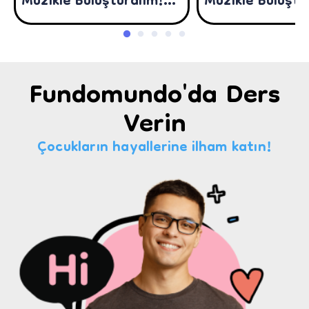
Müzikle Buluşturalım!
Müzikle Buluştu
(10-12 Yaş)
(7-9 Yaş)
Fundomundo'da Ders
Verin
Çocukların hayallerine ilham katın!