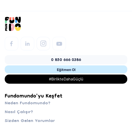
0 850 666 0386
Eğitmen Ol
#BirlikteDahaGüçlü
Fundomundo'yu Keşfet
Neden Fundomundo?
Nasıl Çalışır?
Sizden Gelen Yorumlar