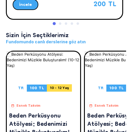
200 TL
İncele
Sizin İçin Seçtiklerimiz
Fundomundo canlı derslerine göz atın
TR
100 TL
TR
100 TL
10 - 12 Yaş
7
Esnek Takvim
Esnek Takvim
Beden Perküsyonu
Beden Perküsy
Atölyesi: Bedenimizi
Atölyesi: Beden