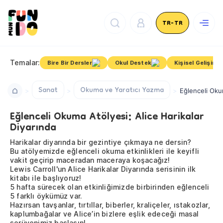
TR-TR
Temalar:
Bire Bir Dersler
Okul Destek
Kişisel Gelişim
Sanat
Okuma ve Yaratıcı Yazma
Eğlenceli Okum
Eğlenceli Okuma Atölyesi: Alice Harikalar
Diyarında
Harikalar diyarında bir gezintiye çıkmaya ne dersin?
Bu atölyemizde eğlenceli okuma etkinlikleri ile keyifli
vakit geçirip maceradan maceraya koşacağız!
Lewis Carroll'un Alice Harikalar Diyarında serisinin ilk
kitabı ile başlıyoruz!
5 hafta sürecek olan etkinliğimizde birbirinden eğlenceli
5 farklı öykümüz var.
Hazırsan tavşanlar, tırtıllar, biberler, kraliçeler, ıstakozlar,
kaplumbağalar ve Alice’in bizlere eşlik edeceği masal
serüvenimiz başlasın!