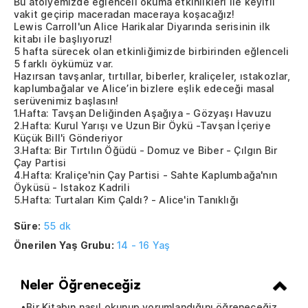
Bu atölyemizde eğlenceli okuma etkinlikleri ile keyifli
vakit geçirip maceradan maceraya koşacağız!
Lewis Carroll'un Alice Harikalar Diyarında serisinin ilk
kitabı ile başlıyoruz!
5 hafta sürecek olan etkinliğimizde birbirinden eğlenceli
5 farklı öykümüz var.
Hazırsan tavşanlar, tırtıllar, biberler, kraliçeler, ıstakozlar,
kaplumbağalar ve Alice’in bizlere eşlik edeceği masal
serüvenimiz başlasın!
1.Hafta: Tavşan Deliğinden Aşağıya - Gözyaşı Havuzu
2.Hafta: Kurul Yarışı ve Uzun Bir Öykü -Tavşan İçeriye
Küçük Bill'i Gönderiyor
3.Hafta: Bir Tırtılın Öğüdü - Domuz ve Biber - Çılgın Bir
Çay Partisi
4.Hafta: Kraliçe'nin Çay Partisi - Sahte Kaplumbağa'nın
Öyküsü - Istakoz Kadrili
5.Hafta: Turtaları Kim Çaldı? - Alice'in Tanıklığı
Süre:
55 dk
Önerilen Yaş Grubu:
14 - 16 Yaş
Neler Öğreneceğiz
•Bir Kitabın nasıl okunup yorumlandığını öğreneceğiz.