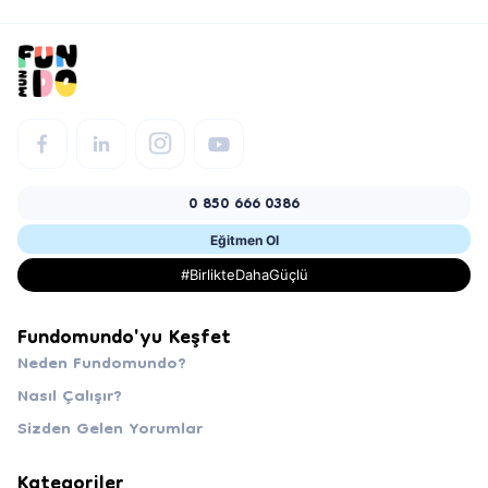
0 850 666 0386
Eğitmen Ol
#BirlikteDahaGüçlü
Fundomundo'yu Keşfet
Neden Fundomundo?
Nasıl Çalışır?
Sizden Gelen Yorumlar
Kategoriler