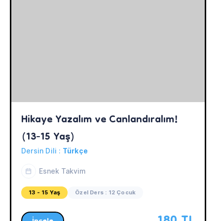
Hikaye Yazalım ve Canlandıralım! 
(13-15 Yaş)
Dersin Dili :
Türkçe
Esnek Takvim
13 - 15 Yaş
Özel Ders : 12 Çocuk
180 TL