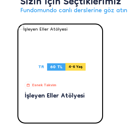
Sizin İçin Seçtiklerimiz
Fundomundo canlı derslerine göz atın
TR
60 TL
4-6 Yaş
Esnek Takvim
İşleyen Eller Atölyesi