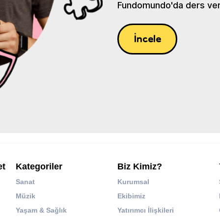
Fundomundo'da ders verin
İncele
et
Kategoriler
Biz Kimiz?
Sanat
Kurumsal
Müzik
Ekibimiz
Yaşam & Sağlık
Yatırımcı İlişkileri