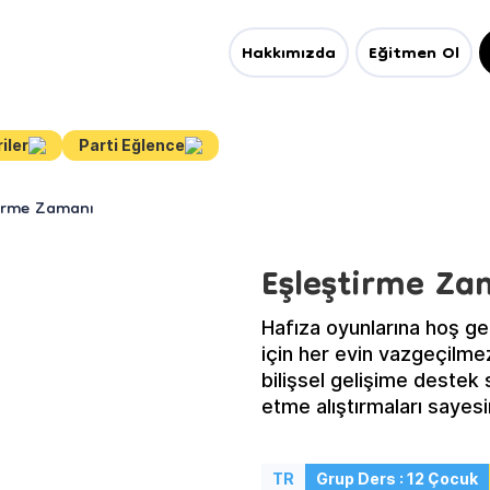
Hakkımızda
Eğitmen Ol
iler
Parti Eğlence
tirme Zamanı
Eşleştirme Za
Hafıza oyunlarına hoş geld
için her evin vazgeçilmez
bilişsel gelişime destek
etme alıştırmaları sayes
güçlendireceğiz.
TR
Grup Ders : 12 Çocuk