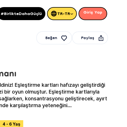
Giriş Yap
#BirlikteDahaGüçlü
TR-TR
Paylaş
Beğen
manı
iniz! Eşleştirme kartları hafızayı geliştirdiği
i bir oyun olmuştur. Eşleştirme kartlarıyla
 sağlarken, konsantrasyonu geliştirecek, ayırt
inde karşılaştırma yeteneğini
4 - 6 Yaş