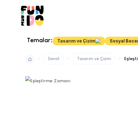
Temalar:
Tasarım ve Çizim
Sosyal Becer
Eşleş
Sanat
Tasarım ve Çizim