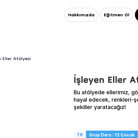
Hakkımızda
Eğitmen Ol
n Eller Atölyesi
İşleyen Eller A
Bu atölyede ellerimiz, g
hayal edecek, renkleri-şe
şekiller yaratacağız!
TR
Grup Ders : 12 Çocuk