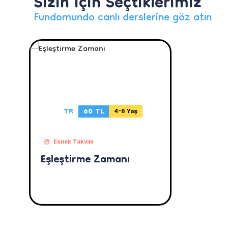
Sizin İçin Seçtiklerimiz
Fundomundo canlı derslerine göz atın
TR
60 TL
4-6 Yaş
Esnek Takvim
Eşleştirme Zamanı