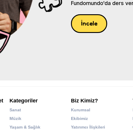
Fundomundo'da ders verin
İncele
et
Kategoriler
Biz Kimiz?
Sanat
Kurumsal
Müzik
Ekibimiz
Yaşam & Sağlık
Yatırımcı İlişkileri