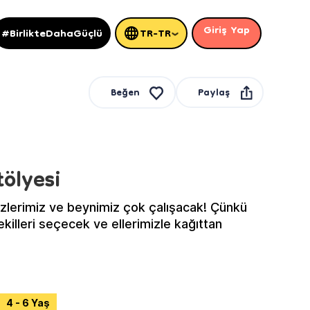
Giriş Yap
#BirlikteDahaGüçlü
TR-TR
Paylaş
Beğen
tölyesi
özlerimiz ve beynimiz çok çalışacak! Çünkü
killeri seçecek ve ellerimizle kağıttan
4 - 6 Yaş