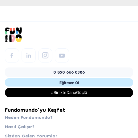
0 850 666 0386
Eğitmen Ol
#BirlikteDahaGüçlü
Fundomundo'yu Keşfet
Neden Fundomundo?
Nasıl Çalışır?
Sizden Gelen Yorumlar