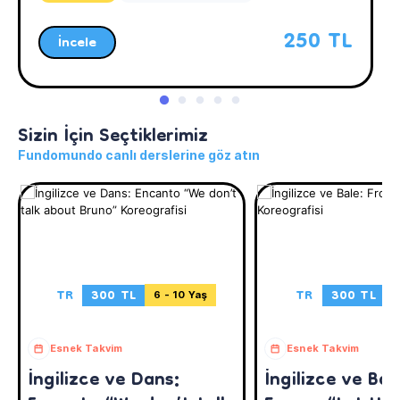
250 TL
İncele
Sizin İçin Seçtiklerimiz
Fundomundo canlı derslerine göz atın
TR
300 TL
TR
300 TL
6 - 10 Yaş
3
Esnek Takvim
Esnek Takvim
İngilizce ve Dans:
İngilizce ve Bal