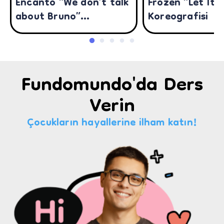
Encanto “We don’t talk
Frozen “Let It 
about Bruno”
Koreografisi
Koreografisi
Fundomundo'da Ders
Verin
Çocukların hayallerine ilham katın!