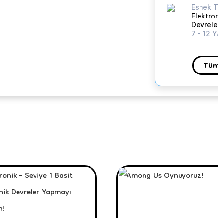
Esnek T
Elektron
Devrele
7 - 12 Y
Tüm