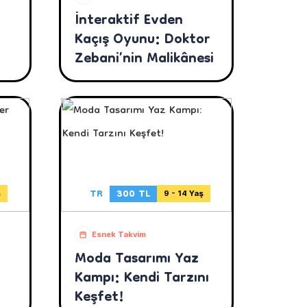
İnteraktif Evden
Kaçış Oyunu: Doktor
Zebani’nin Malikânesi
TR
300 TL
ş
9 - 14 Yaş
Esnek Takvim
Moda Tasarımı Yaz
Kampı: Kendi Tarzını
Keşfet!