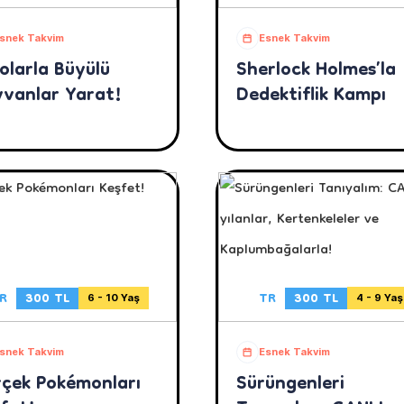
snek Takvim
Esnek Takvim
olarla Büyülü
Sherlock Holmes’la
vanlar Yarat!
Dedektiflik Kampı
R
300 TL
TR
300 TL
6 - 10 Yaş
4 - 9 Yaş
snek Takvim
Esnek Takvim
çek Pokémonları
Sürüngenleri