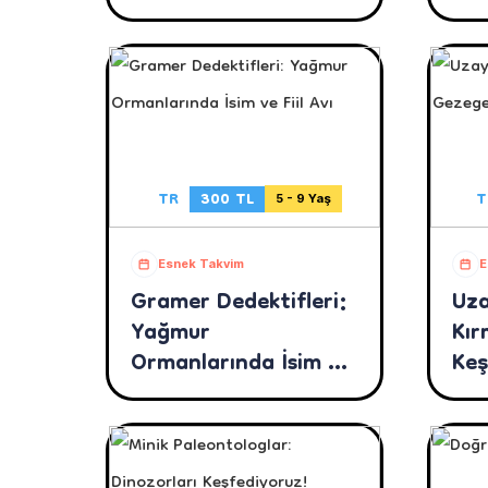
TR
300 TL
T
5 - 9 Yaş
Esnek Takvim
E
Gramer Dedektifleri:
Uza
Yağmur
Kır
Ormanlarında İsim ve
Keş
Fiil Avı