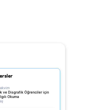
ersler
akvim
k ve Disgrafik Öğrenciler için
lgılı Okuma
aş