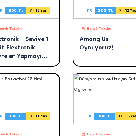
R
300 TL
TR
300 TL
7 - 12 Yaş
7 - 12 Ya
snek Takvim
Esnek Takvim
ktronik – Seviye 1
Among Us
it Elektronik
Oynuyoruz!
reler Yapmayı
enin!
R
300 TL
TR
300 TL
9 - 14 Yaş
11 - 15 Ya
snek Takvim
Esnek Takvim