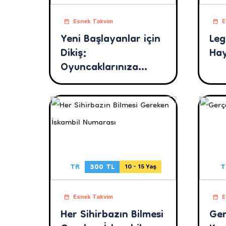
Esnek Takvim
E
Yeni Başlayanlar için
Leg
Dikiş:
Hay
Oyuncaklarınıza
Yepyeni Kıyafetler
Tasarlayın
TR
300 TL
T
10 - 15 Yaş
Esnek Takvim
E
Her Sihirbazın Bilmesi
Ger