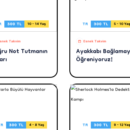
R
300 TL
TR
300 TL
10 - 14 Yaş
5 - 10 Ya
snek Takvim
Esnek Takvim
ru Not Tutmanın
Ayakkabı Bağlamay
arı
Öğreniyoruz!
TR
300 TL
TR
300 TL
4 - 8 Yaş
9 - 12 Ya