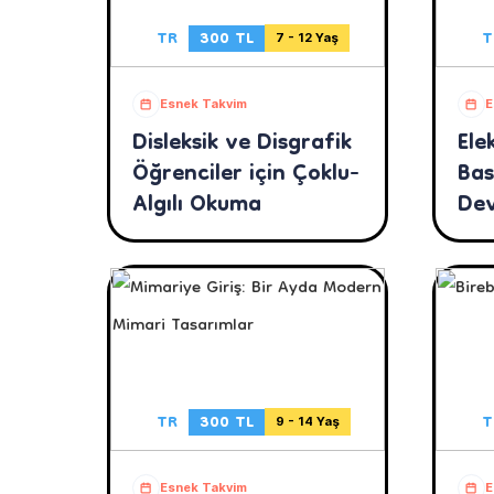
TR
300 TL
T
7 - 12 Yaş
Esnek Takvim
E
Disleksik ve Disgrafik
Ele
Öğrenciler için Çoklu-
Bas
Algılı Okuma
Dev
Öğr
TR
300 TL
T
9 - 14 Yaş
Esnek Takvim
E