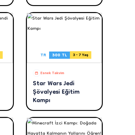
TR
300 TL
3 - 7 Yaş
Esnek Takvim
Star Wars Jedi
Şövalyesi Eğitim
Kampı