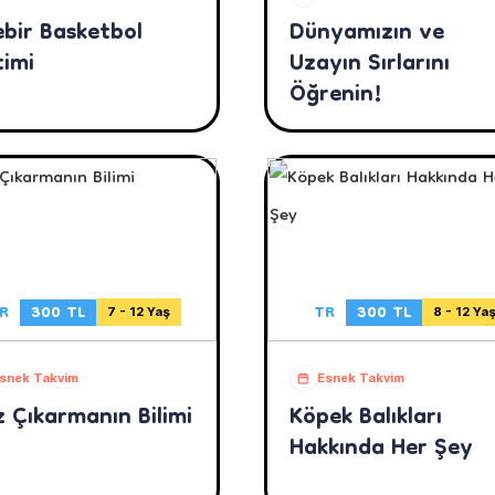
ebir Basketbol
Dünyamızın ve
timi
Uzayın Sırlarını
Öğrenin!
R
300 TL
TR
300 TL
7 - 12 Yaş
8 - 12 Ya
snek Takvim
Esnek Takvim
 Çıkarmanın Bilimi
Köpek Balıkları
Hakkında Her Şey