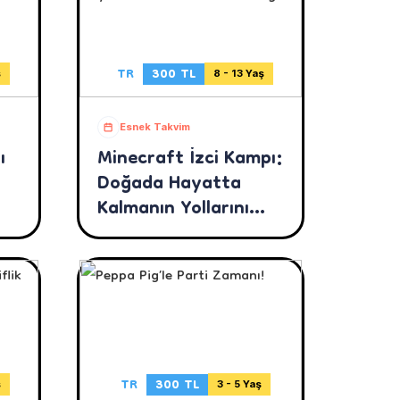
TR
300 TL
ş
8 - 13 Yaş
Esnek Takvim
ı
Minecraft İzci Kampı:
Doğada Hayatta
Kalmanın Yollarını
Öğren!
TR
300 TL
ş
3 - 5 Yaş