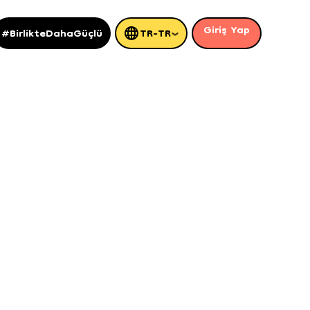
Giriş Yap
#BirlikteDahaGüçlü
TR-TR