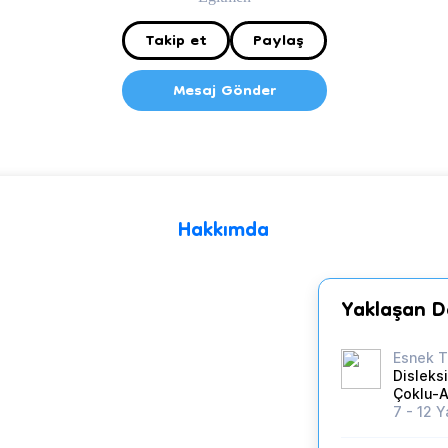
Takip et
Paylaş
Mesaj Gönder
Hakkımda
Yaklaşan D
Esnek T
Disleksi
Çoklu-A
7 - 12 Y