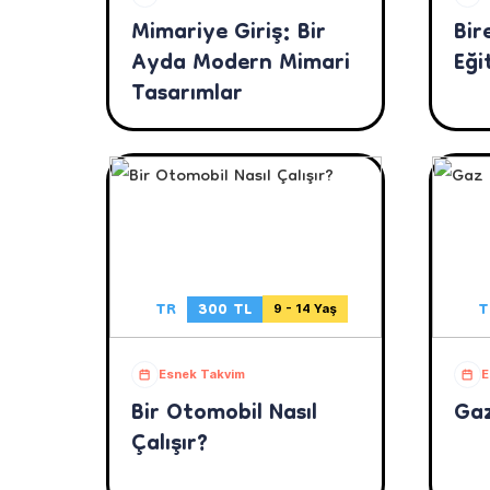
Mimariye Giriş: Bir
Bir
Ayda Modern Mimari
Eği
Tasarımlar
TR
300 TL
T
9 - 14 Yaş
Esnek Takvim
E
Bir Otomobil Nasıl
Gaz
Çalışır?