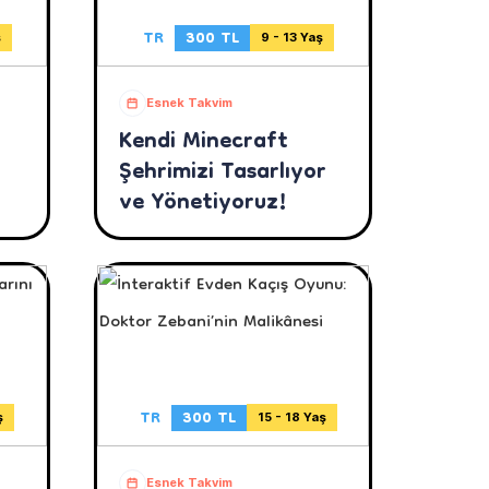
TR
300 TL
ş
9 - 13 Yaş
Esnek Takvim
Kendi Minecraft
Şehrimizi Tasarlıyor
ve Yönetiyoruz!
TR
300 TL
ş
15 - 18 Yaş
Esnek Takvim