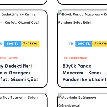
R
300 TL
TR
300 TL
7 - 12 Yaş
4 - 9 Yaş
snek Takvim
Esnek Takvim
y Dedektifleri –
Büyük Panda
mızı Gezegeni
Macerası – Kendi
fet, Gizemi Çöz!
Pandanı Evlat Edin!