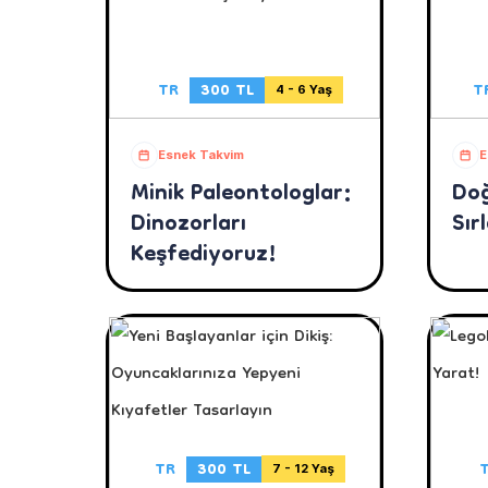
TR
300 TL
T
4 - 6 Yaş
Esnek Takvim
E
Minik Paleontologlar:
Doğ
Dinozorları
Sırl
Keşfediyoruz!
TR
300 TL
7 - 12 Yaş