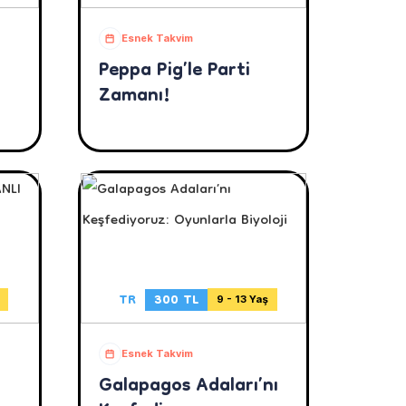
Esnek Takvim
Peppa Pig’le Parti
Zamanı!
TR
300 TL
9 - 13 Yaş
Esnek Takvim
Galapagos Adaları’nı