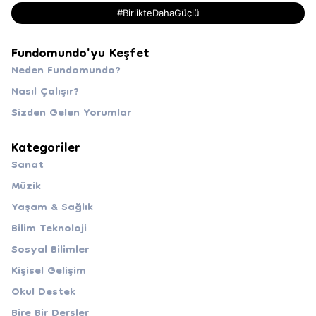
#BirlikteDahaGüçlü
Fundomundo'yu Keşfet
Neden Fundomundo?
Nasıl Çalışır?
Sizden Gelen Yorumlar
Kategoriler
Sanat
Müzik
Yaşam & Sağlık
Bilim Teknoloji
Sosyal Bilimler
Kişisel Gelişim
Okul Destek
Bire Bir Dersler