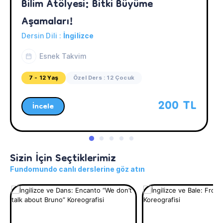
Bilim Atölyesi: Bitki Büyüme 
Aşamaları!
Dersin Dili :
İngilizce
Esnek Takvim
7 - 12 Yaş
Özel Ders : 12 Çocuk
200 TL
İncele
Sizin İçin Seçtiklerimiz
Fundomundo canlı derslerine göz atın