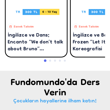
TR
300 TL
TR
300 TL
6 - 10 Yaş
3
Esnek Takvim
Esnek Takvim
İngilizce ve Dans:
İngilizce ve Bal
Encanto “We don’t talk
Frozen “Let It 
about Bruno”
Koreografisi
Koreografisi
Fundomundo'da Ders
Verin
Çocukların hayallerine ilham katın!