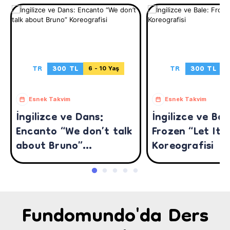
TR
300 TL
TR
300 TL
6 - 10 Yaş
3
Esnek Takvim
Esnek Takvim
İngilizce ve Dans:
İngilizce ve Bal
Encanto “We don’t talk
Frozen “Let It 
about Bruno”
Koreografisi
Koreografisi
Fundomundo'da Ders