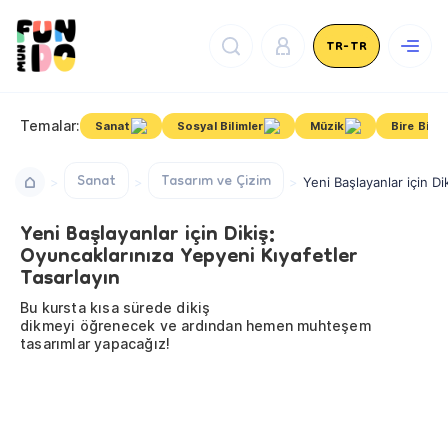
TR-TR
Temalar:
Sanat
Sosyal Bilimler
Müzik
Bire Bir D
Sanat
Tasarım ve Çizim
Yeni Başlayanlar için Di
Yeni Başlayanlar için Dikiş:
Oyuncaklarınıza Yepyeni Kıyafetler
Tasarlayın
Bu kursta kısa sürede dikiş
dikmeyi öğrenecek ve ardından hemen muhteşem
tasarımlar yapacağız!