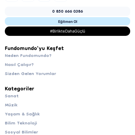
0 850 666 0386
Eğitmen Ol
#BirlikteDahaGüçlü
Fundomundo'yu Keşfet
Neden Fundomundo?
Nasıl Çalışır?
Sizden Gelen Yorumlar
Kategoriler
Sanat
Müzik
Yaşam & Sağlık
Bilim Teknoloji
Sosyal Bilimler