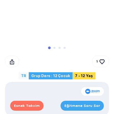
1
TR
Grup Ders : 12 Çocuk
7 - 12 Yaş
Esnek Takvim
Eğitmene Soru Sor