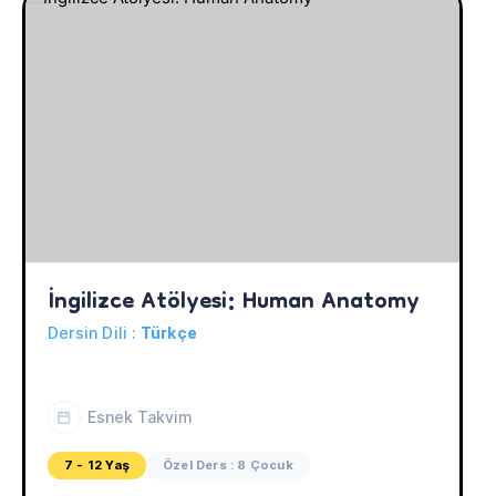
İngilizce Atölyesi: Human Anatomy
Dersin Dili :
Türkçe
Esnek Takvim
7 - 12 Yaş
Özel Ders : 8 Çocuk