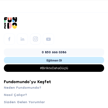
0 850 666 0386
Eğitmen Ol
#BirlikteDahaGüçlü
Fundomundo'yu Keşfet
Neden Fundomundo?
Nasıl Çalışır?
Sizden Gelen Yorumlar