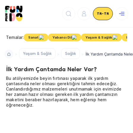
TR-TR
Temalar:
Sanat
Yabancı Dil
Yaşam & Sağlık
Kişi
Yaşam & Sağlık
Sağlık
İlk Yardım Çantamda Nele
İlk Yardım Çantamda Neler Var?
Bu atölyemizde beyin fırtınası yaparak ilk yardım
çantasında neler olması gerektiğini tahmin edeceğiz.
Canlandırdığımız malzemeleri unutmamak için evimizde
her zaman hazır olması gereken ilk yardım çantamızın
maketini beraber hazırlayarak, hem eğlenip hem
öğreneceğiz.