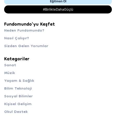
Eğitmen Ol
#BirlikteDahaGüçlü
Fundomundo'yu Keşfet
Neden Fundomundo?
Nasıl Çalışır?
Sizden Gelen Yorumlar
Kategoriler
Sanat
Müzik
Yaşam & Sağlık
Bilim Teknoloji
Sosyal Bilimler
Kişisel Gelişim
Okul Destek