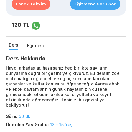
Esnek Takvim
Eğitmene Soru Sor
120 TL
Ders
Eğitmen
Ders Hakkında
Haydi arkadaşlar, hazırsanız hep birlikte sayıların
dünyasına doğru bir gezintiye çıkıyoruz. Bu dersimizde
matematiğin eğlenceli ve ilginç konularından olan
çarpanlar ve katlar konusunu öğreneceğiz. Ayrıca ebob
ve ekok kavramlarının günlük hayatımızın düzene
girmesindeki etkisini akılda kalıcı yollarla ve keyifli
etkinliklerle öğreneceğiz. Hepinizi bu gezintiye
bekliyoruz!
Süre:
50 dk
Önerilen Yaş Grubu:
12 - 15 Yaş