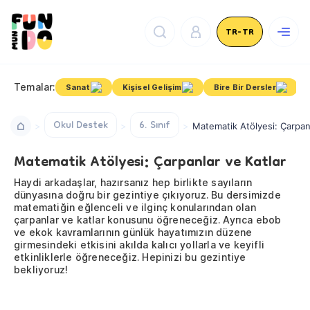
TR-TR
Temalar:
Sanat
Kişisel Gelişim
Bire Bir Dersler
Okul Destek
6. Sınıf
Matematik Atölyesi: Çarpanl
Matematik Atölyesi: Çarpanlar ve Katlar
Haydi arkadaşlar, hazırsanız hep birlikte sayıların
dünyasına doğru bir gezintiye çıkıyoruz. Bu dersimizde
matematiğin eğlenceli ve ilginç konularından olan
çarpanlar ve katlar konusunu öğreneceğiz. Ayrıca ebob
ve ekok kavramlarının günlük hayatımızın düzene
girmesindeki etkisini akılda kalıcı yollarla ve keyifli
etkinliklerle öğreneceğiz. Hepinizi bu gezintiye
bekliyoruz!