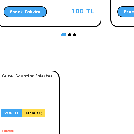
100 TL
Esnek Takvim
Esne
200 TL
14-18 Yaş
 Takvim