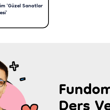
im 'Güzel Sanatlar
esi'
Fundom
Ders Ve