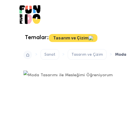
Temalar:
Tasarım ve Çizim
Moda 
Sanat
Tasarım ve Çizim