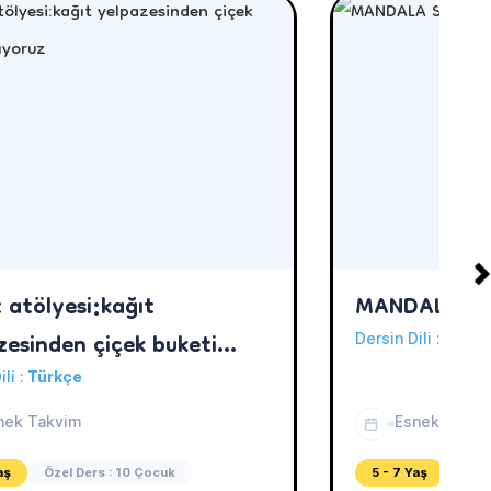
 atölyesi:kağıt
MANDALA SA
zesinden çiçek buketi
Dersin Dili :
Türkç
oruz
ili :
Türkçe
nek Takvim
Esnek Takvi
aş
Özel Ders : 10 Çocuk
5 - 7 Yaş
Özel