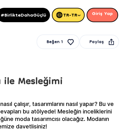
Giriş Yap
#BirlikteDahaGüçlü
TR-TR
Paylaş
Beğen
1
 ile Mesleğimi
asıl çalışır, tasarımlarını nasıl yapar? Bu ve
evapları bu atölyede! Mesleğin inceliklerini
üğüne moda tasarımcısı olacağız. Modanın
emize davetlisiniz!