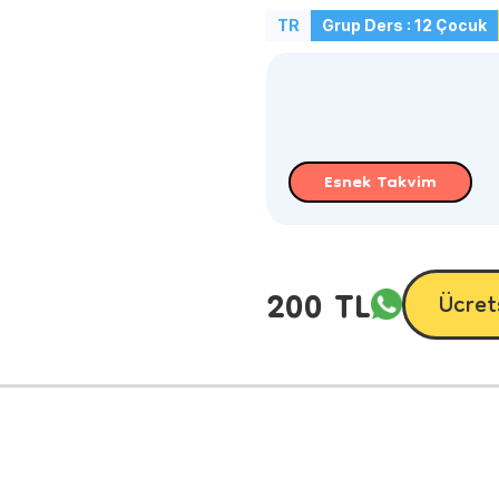
TR
Grup Ders : 12 Çocuk
Esnek Takvim
200 TL
Ücret