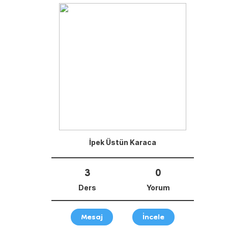
İpek Üstün Karaca
3
0
Ders
Yorum
Mesaj
İncele