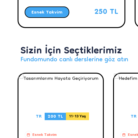
250 TL
Esnek Takvim
Sizin İçin Seçtiklerimiz
Fundomundo canlı derslerine göz atın
TR
200 TL
TR
11-13 Yaş
Esnek Takvim
Esnek