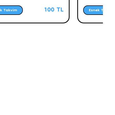
100 TL
k Takvim
Esnek Takvim