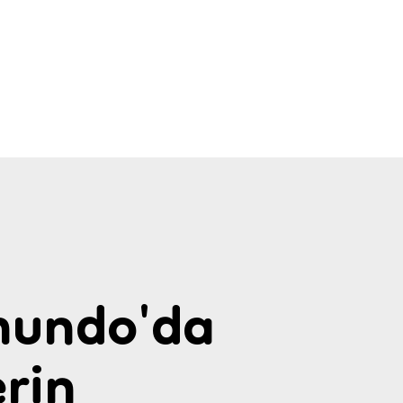
undo'da
rin