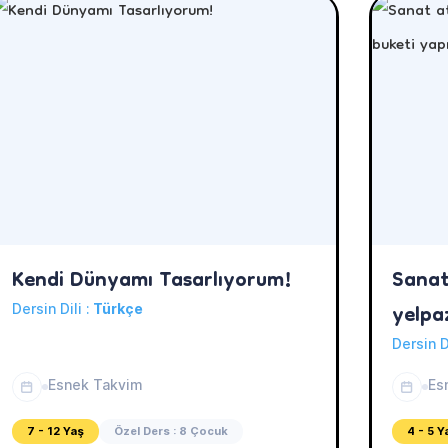
Kendi Dünyamı Tasarlıyorum!
Sanat
yelpa
Dersin Dili :
Türkçe
yapıy
Dersin D
Esnek Takvim
Es
7 - 12 Yaş
Özel Ders : 8 Çocuk
4 - 5 Y