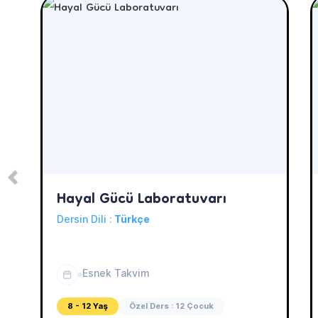
Hayal Gücü Laboratuvarı
Dersin Dili :
Türkçe
Esnek Takvim
8 - 12 Yaş
Özel Ders : 12 Çocuk