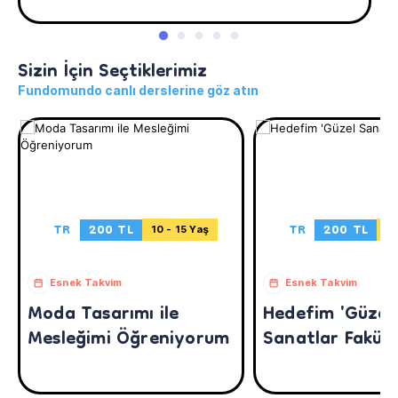
Sizin İçin Seçtiklerimiz
Fundomundo canlı derslerine göz atın
TR
200 TL
TR
200 TL
10 - 15 Yaş
14
Esnek Takvim
Esnek Takvim
Moda Tasarımı ile
Hedefim 'Güzel
Mesleğimi Öğreniyorum
Sanatlar Fakült