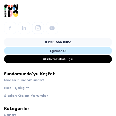
0 850 666 0386
Eğitmen Ol
#BirlikteDahaGüçlü
Fundomundo'yu Keşfet
Neden Fundomundo?
Nasıl Çalışır?
Sizden Gelen Yorumlar
Kategoriler
Sanat