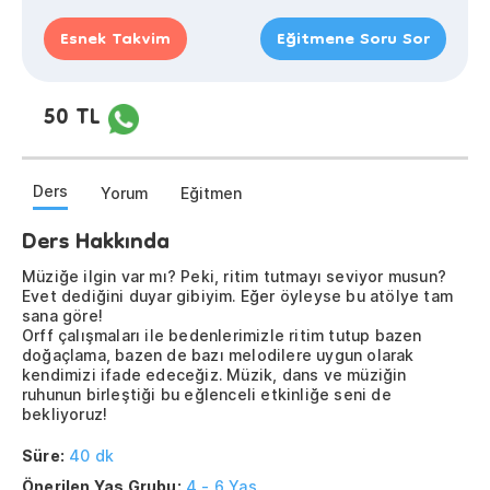
Esnek Takvim
Eğitmene Soru Sor
50 TL
Ders
Yorum
Eğitmen
Ders Hakkında
Müziğe ilgin var mı? Peki, ritim tutmayı seviyor musun?
Evet dediğini duyar gibiyim. Eğer öyleyse bu atölye tam
sana göre!
Orff çalışmaları ile bedenlerimizle ritim tutup bazen
doğaçlama, bazen de bazı melodilere uygun olarak
kendimizi ifade edeceğiz. Müzik, dans ve müziğin
ruhunun birleştiği bu eğlenceli etkinliğe seni de
bekliyoruz!
Süre:
40 dk
Önerilen Yaş Grubu:
4 - 6 Yaş