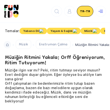
TR-TR
Temalar:
Yabancı Dil
Yaşam & Sağlık
Müzik
Bire
Müzik
Enstruman Çalma
Müziğin Ritmini Yakala
Müziğin Ritmini Yakala: Orff Öğreniyorum,
Ritim Tutuyorum!
Müziğe ilgin var mı? Peki, ritim tutmayı seviyor musun?
Evet dediğini duyar gibiyim. Eğer öyleyse bu atölye tam
sana göre!
Orff çalışmaları ile bedenlerimizle ritim tutup bazen
doğaçlama, bazen de bazı melodilere uygun olarak
kendimizi ifade edeceğiz. Müzik, dans ve müziğin
ruhunun birleştiği bu eğlenceli etkinliğe seni de
bekliyoruz!