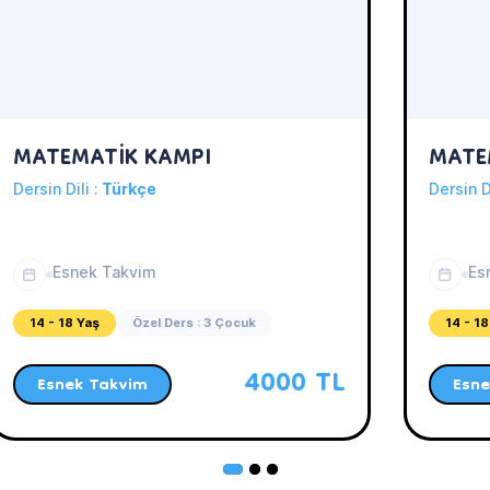
MATEMATİK KAMPI
MATEM
Dersin Dili :
Türkçe
Dersin D
Esnek Takvim
Es
14 - 18 Yaş
Özel Ders : 3 Çocuk
14 - 18
4000 TL
Esnek Takvim
Esne