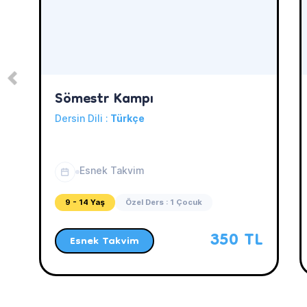
Sömestr Kampı
Dersin Dili :
Türkçe
Esnek Takvim
9 - 14 Yaş
Özel Ders : 1 Çocuk
350 TL
Esnek Takvim