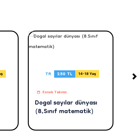
TR
250 TL
aş
14-18 Yaş
Esnek Takvim
Dogal sayılar dünyası
T
(8.Sınıf matematik)