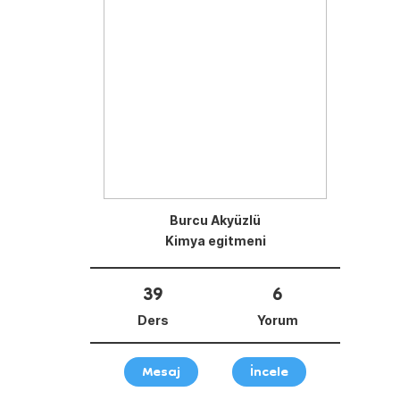
Burcu Akyüzlü
Kimya egitmeni
39
6
Ders
Yorum
Mesaj
İncele