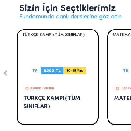
Sizin İçin Seçtiklerimiz
Fundomundo canlı derslerine göz atın
TR
3500 TL
TR
10-15 Yaş
Esnek Takvim
Esnek
TÜRKÇE KAMPI(TÜM
MATE
SINIFLAR)