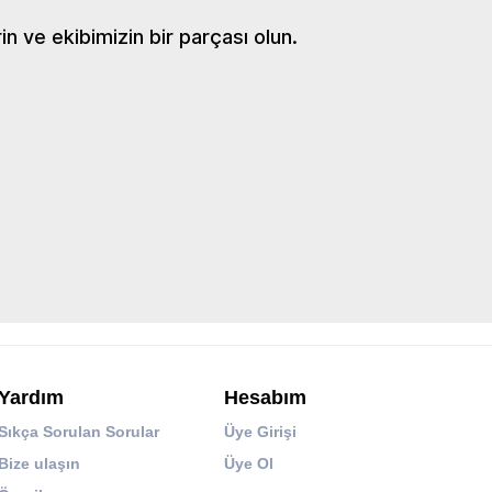
 ve ekibimizin bir parçası olun.
Yardım
Hesabım
Sıkça Sorulan Sorular
Üye Girişi
Bize ulaşın
Üye Ol