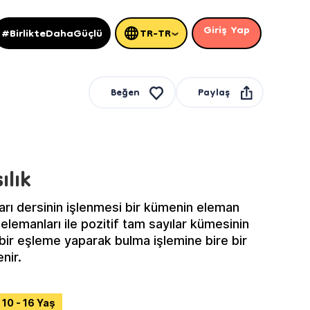
Giriş Yap
#BirlikteDahaGüçlü
TR-TR
Paylaş
Beğen
ılık
arı dersinin işlenmesi bir kümenin eleman
 elemanları ile pozitif tam sayılar kümesinin
 bir eşleme yaparak bulma işlemine bire bir
nir.
10 - 16 Yaş