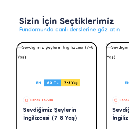
Sizin İçin Seçtiklerimiz
Fundomundo canlı derslerine göz atın
EN
60 TL
E
7-8 Yaş
Esnek Takvim
Esnek
Sevdiğimiz Şeylerin
Sevdi
İngilizcesi (7-8 Yaş)
İngili