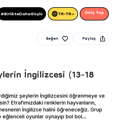
Giriş Yap
#BirlikteDahaGüçlü
TR-TR
Paylaş
Beğen
lerin İngilizcesi (13-18
vdiğimiz şeylerin İngilizcesini öğrenmeye ve
rsin? Etrafımızdaki renklerin hayvanların,
nesnenin İngilizce halini öğreneceğiz. Grup
e eğlenceli oyunlar oynayıp bol bol
imle İngilizce öğrenmeye var mısın?