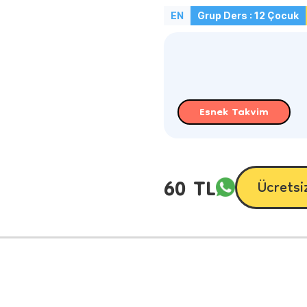
EN
Grup Ders : 12 Çocuk
Esnek Takvim
60 TL
Ücretsi