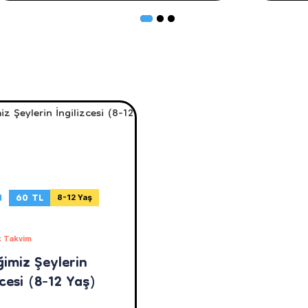
N
60 TL
8-12 Yaş
 Takvim
ğimiz Şeylerin
zcesi (8-12 Yaş)