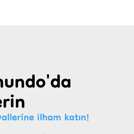
undo'da
rin
allerine ilham katın!