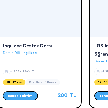
İngilizce Destek Dersi
LGS İn
öğren
Dersin Dili :
İngilizce
Dersin D
Esnek Takvim
Es
10 - 12 Yaş
Özel Ders : 5 Çocuk
12 - 13
200 TL
Esnek Takvim
Esne