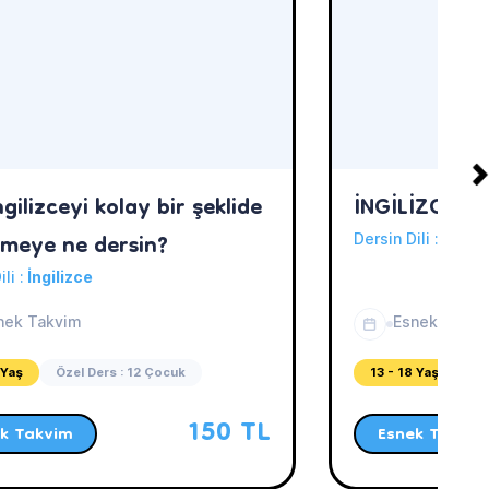
gilizceyi kolay bir şeklide
İNGİLİZCE Ö
meye ne dersin?
Dersin Dili :
İngili
ili :
İngilizce
nek Takvim
Esnek Takvi
 Yaş
Özel Ders : 12 Çocuk
13 - 18 Yaş
Öz
150 TL
k Takvim
Esnek Takvim