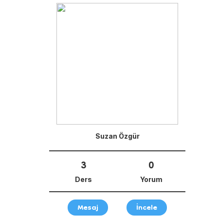
Suzan Özgür
3
0
Ders
Yorum
Mesaj
İncele