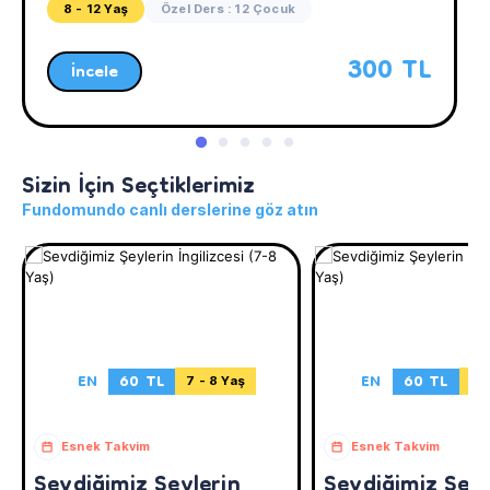
8 - 12 Yaş
Özel Ders : 12 Çocuk
300 TL
İncele
Sizin İçin Seçtiklerimiz
Fundomundo canlı derslerine göz atın
EN
60 TL
EN
60 TL
7 - 8 Yaş
13 
Esnek Takvim
Esnek Takvim
Sevdiğimiz Şeylerin
Sevdiğimiz Şeyl