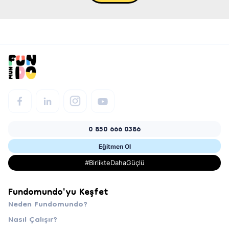
0 850 666 0386
Eğitmen Ol
#BirlikteDahaGüçlü
Fundomundo'yu Keşfet
Neden Fundomundo?
Nasıl Çalışır?