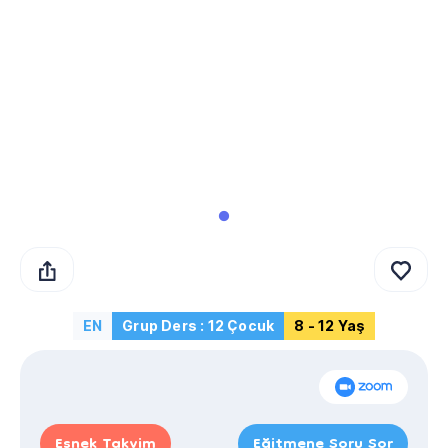
EN
Grup Ders : 12 Çocuk
8 - 12 Yaş
Esnek Takvim
Eğitmene Soru Sor