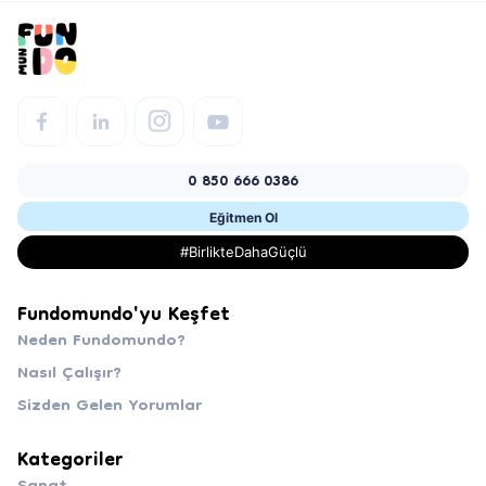
0 850 666 0386
Eğitmen Ol
#BirlikteDahaGüçlü
Fundomundo'yu Keşfet
Neden Fundomundo?
Nasıl Çalışır?
Sizden Gelen Yorumlar
Kategoriler