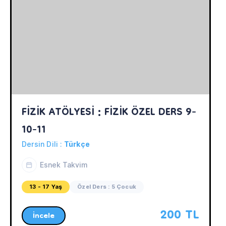
FİZİK ATÖLYESİ : FİZİK ÖZEL DERS 9-
10-11
Dersin Dili :
Türkçe
Esnek Takvim
13 - 17 Yaş
Özel Ders : 5 Çocuk
200 TL
İncele