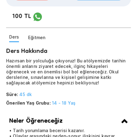
100 TL
Ders
Eğitmen
Ders Hakkında
Hazırsan bir yolculuğa çıkıyoruz! Bu atölyemizde tarihin
önemli anlarını ziyaret edecek, ilginç hikayeleri
öğrenecek ve en önemlisi bol bol eğleneceğiz. Okul
derslerine, sınavlarına ve kişisel gelişimine katkı
sağlayacak atölyemize hepinizi bekliyoruz!
Süre:
45 dk
Önerilen Yaş Grubu:
14 - 18 Yaş
Neler Öğreneceğiz
• Tarih yorumlama becerisi kazanır.
• Olaylar arasındaki neden-sonuç ilişkisini kavrar.