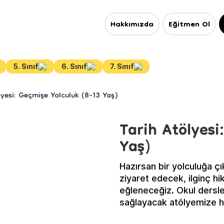
Hakkımızda
Eğitmen Ol
5. Sınıf
6. Sınıf
7. Sınıf
lyesi: Geçmişe Yolculuk (8-13 Yaş)
Tarih Atölyesi
Yaş)
Hazırsan bir yolculuğa çı
ziyaret edecek, ilginç h
eğleneceğiz. Okul dersler
sağlayacak atölyemize he