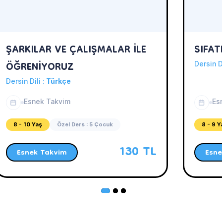
ŞARKILAR VE ÇALIŞMALAR İLE
SIFAT
ÖĞRENİYORUZ
Dersin D
Dersin Dili :
Türkçe
Esnek Takvim
Es
8 - 10 Yaş
Özel Ders : 5 Çocuk
8 - 9 Y
130 TL
Esnek Takvim
Esne