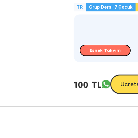
TR
Grup Ders : 7 Çocuk
Esnek Takvim
100 TL
Ücret