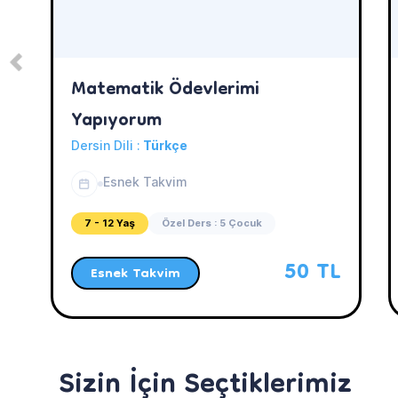
Matematik Ödevlerimi
Yapıyorum
Dersin Dili :
Türkçe
Esnek Takvim
7 - 12 Yaş
Özel Ders : 5 Çocuk
50 TL
Esnek Takvim
Sizin İçin Seçtiklerimiz