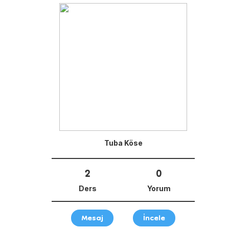
Tuba Köse
2
0
Ders
Yorum
Mesaj
İncele