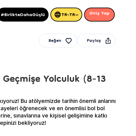
Giriş Yap
#BirlikteDahaGüçlü
TR-TR
Paylaş
Beğen
: Geçmişe Yolculuk (8-13
kıyoruz! Bu atölyemizde tarihin önemli anlarını
ikayeleri öğrenecek ve en önemlisi bol bol
ine, sınavlarına ve kişisel gelişimine katkı
pinizi bekliyoruz!