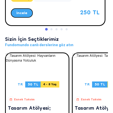
250 TL
İncele
Sizin İçin Seçtiklerimiz
Fundomundo canlı derslerine göz atın
TR
50 TL
TR
50 TL
4 - 8 Yaş
4 
Esnek Takvim
Esnek Takvim
Tasarım Atölyesi:
Tasarım Atölyes