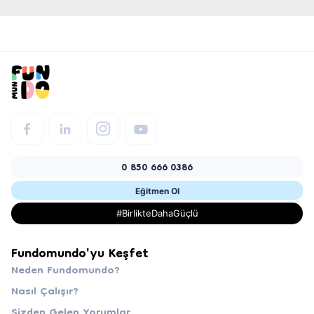
0 850 666 0386
Eğitmen Ol
#BirlikteDahaGüçlü
Fundomundo'yu Keşfet
Neden Fundomundo?
Nasıl Çalışır?
Sizden Gelen Yorumlar