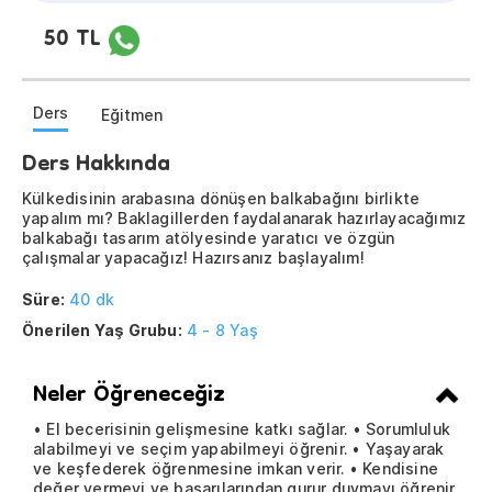
50 TL
Ders
Eğitmen
Ders Hakkında
Külkedisinin arabasına dönüşen balkabağını birlikte
yapalım mı? Baklagillerden faydalanarak hazırlayacağımız
balkabağı tasarım atölyesinde yaratıcı ve özgün
çalışmalar yapacağız! Hazırsanız başlayalım!
Süre:
40 dk
Önerilen Yaş Grubu:
4 - 8 Yaş
Neler Öğreneceğiz
• El becerisinin gelişmesine katkı sağlar. • Sorumluluk
alabilmeyi ve seçim yapabilmeyi öğrenir. • Yaşayarak
ve keşfederek öğrenmesine imkan verir. • Kendisine
değer vermeyi ve başarılarından gurur duymayı öğrenir.