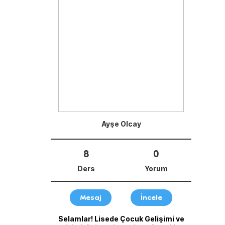
Ayşe Olcay
8
0
Ders
Yorum
Mesaj
İncele
Selamlar! Lisede Çocuk Gelişimi ve