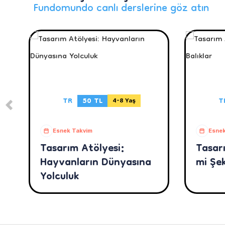
Fundomundo canlı derslerine göz atın
TR
50 TL
T
4-8 Yaş
Esnek Takvim
Esnek
Tasarım Atölyesi:
Tasar
Hayvanların Dünyasına
mi Şek
Yolculuk