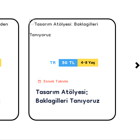
TR
50 TL
4-8 Yaş
Esnek Takvim
Tasarım Atölyesi:
Ta
k
Baklagilleri Tanıyoruz
Ku