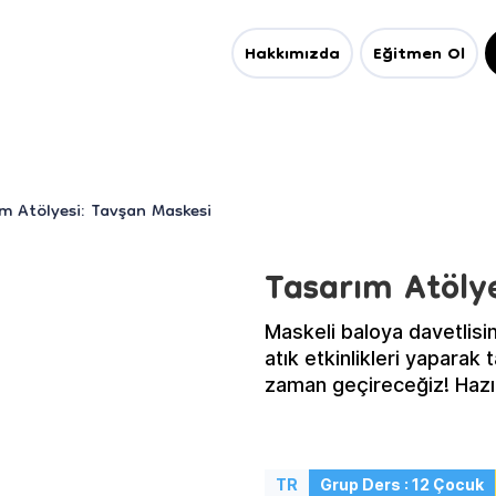
Hakkımızda
Eğitmen Ol
m Atölyesi: Tavşan Maskesi
Tasarım Atöly
Maskeli baloya davetlisi
atık etkinlikleri yaparak
zaman geçireceğiz! Hazı
TR
Grup Ders : 12 Çocuk