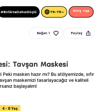
Giriş Yap
#BirlikteDahaGüçlü
TR-TR
Paylaş
Beğen
1
esi: Tavşan Maskesi
n! Peki masken hazır mı? Bu atölyemizde, sıfır
 tavşan maskemizi tasarlayacağız ve kaliteli
rsanız başlayalım!
4 - 8 Yaş