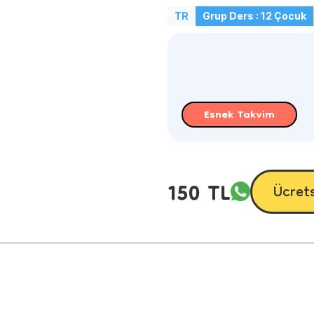
TR
Grup Ders : 12 Çocuk
Esnek Takvim
150 TL
Ücret