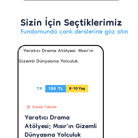
Sizin İçin Seçtiklerimiz
Fundomundo canlı derslerine göz atın
TR
150 TL
8-10 Yaş
Esnek Takvim
Yaratıcı Drama
Atölyesi: Mısır’ın Gizemli
Dünyasına Yolculuk