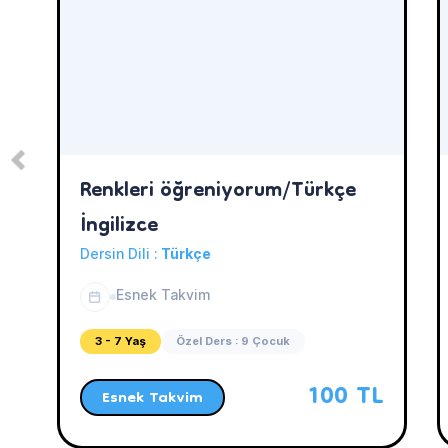
Renkleri öğreniyorum/Türkçe
İngilizce
Dersin Dili :
Türkçe
Esnek Takvim
3 - 7 Yaş
Özel Ders : 9 Çocuk
100 TL
Esnek Takvim