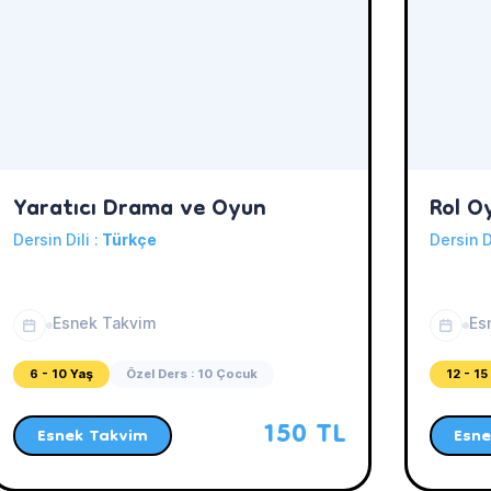
Yaratıcı Drama ve Oyun
Rol O
Dersin Dili :
Türkçe
Dersin D
Esnek Takvim
Es
6 - 10 Yaş
Özel Ders : 10 Çocuk
12 - 15
150 TL
Esnek Takvim
Esne