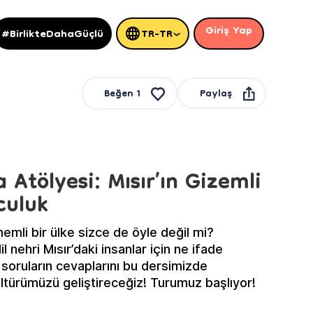
Giriş Yap
#BirlikteDahaGüçlü
TR-TR
Paylaş
Beğen
1
 Atölyesi: Mısır’ın Gizemli
culuk
 önemli bir ülke sizce de öyle değil mi?
il nehri Mısır’daki insanlar için ne ifade
soruların cevaplarını bu dersimizde
ltürümüzü geliştireceğiz! Turumuz başlıyor!