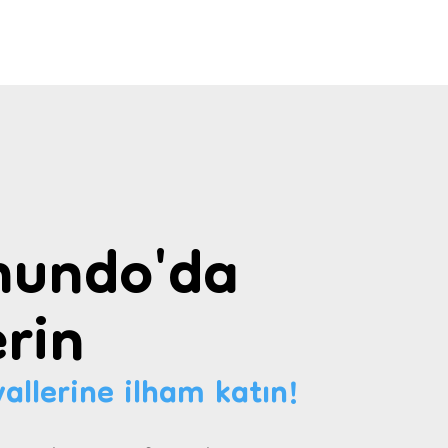
undo'da
rin
allerine ilham katın!