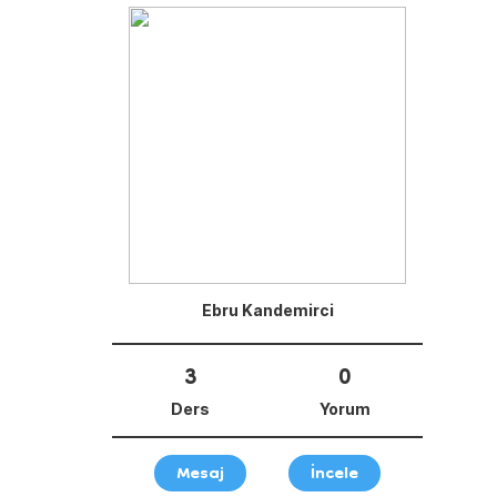
Ebru Kandemirci
3
0
Ders
Yorum
Mesaj
İncele